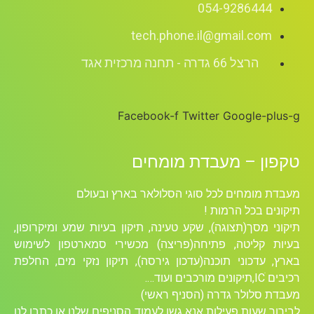
054-9286444
tech.phone.il@gmail.com
הרצל 66 גדרה - תחנה מרכזית אגד
Facebook-f
Twitter
Google-plus-g
טקפון – מעבדת מומחים
מעבדת מומחים לכל סוגי הסלולאר בארץ ובעולם
תיקונים בכל הרמות !
תיקוני מסך(תצוגה), שקע טעינה, תיקון בעיות שמע ומיקרופון,
בעיות קליטה, פתיחה(פריצה) מכשירי סמארטפון לשימוש
בארץ, עדכוני תוכנה(עדכון גירסה), תיקון נזקי מים, החלפת
רכיבים ICׁ,תיקונים מורכבים ועוד….
מעבדת סלולר גדרה (הסניף ראשי)
לבירור שעות פעילות אנא גשו לעמוד הסניפים שלנו או כתבו לנו