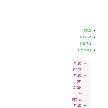
לג
תוכן
בית
שירותי
טקפון
סניפים
סניף
גדרה
סניף
תל
אביב
–
שינקין
סניף