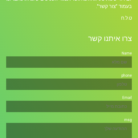
בעמוד "צור קשר".
ט.ל.ח
צרו איתנו קשר
Name
phone
Email
msg