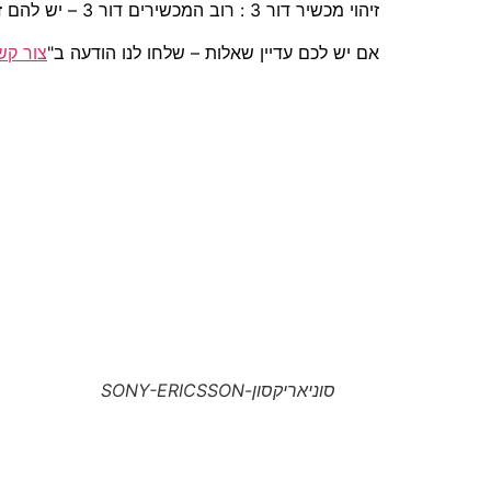
זיהוי מכשיר דור 3 : רוב המכשירים דור 3 – יש להם זיהוי ע"י המצלמה מקדימה (מכשירים התומכים בתדר 2100 – דור 3).
אם יש לכם עדיין שאלות – שלחו לנו הודעה ב"
צור קש
סוניאריקסון-SONY-ERICSSON