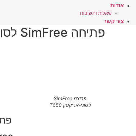
אודות
שאלות ותשובות
צור קשר
פתיחה SimFree לסוני אריקסון T650 – לחץ כאן
פריצה SimFree
לסוני-אריקסון T650
פתיחה ICSSON