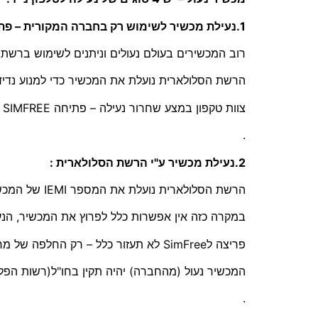
1.נעילת מכשיר לשימוש רק בחברה המקורית – פתיחה לסים פריי SimFree :
רוב המכשירים בעולם נעולים וניתנים לשימוש ברש
הרשת הסלולארית נועלת את המכשיר כדי למנוע נדי
צוות טקפון במצע שחרור נעילה – פתיחה SIMFREE לשימוש בכל הרשתות.
.
2.נעילת מכשיר ע"י הרשת הסלולארית :
הרשת הסלולארית נועלת את המספר IEMI של המכשיר – במקרים של דווח של אובדן או מכשיר גנוב… ועוד
במקרה כזה אין אפשרות כלל לפרוץ את המכשיר, הנע
פריצה לSimFree לא תעזור כלל – רק החלפה של מח המכשיר הפריצה תצליח .
המכשיר נעול (מהחברה) יהיה תקין בחו"ל(רשות הפל
.