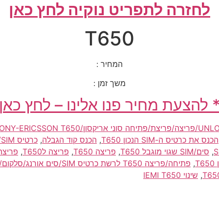
לחזרה לתפריט נוקיה לחץ כאן
T650
המחיר :
משך זמן :
 להצעת מחיר פנו אלינו – לחץ כאן
אריקסון/SONY-ERICSSON T650 לסיםפריי/סים פריי/simfree
הכנס את כרטיס ה-SIM הנכון T650
,
הכנס קוד הגבלה
,
כרטיס SIM/סים אינו בתוקף T650
,
סים/SIM שגוי מוגבל T650
,
פריצה T650
,
פריצה לT650
,
פריצה לסונ
,
פתיחה/פריצה T650 לרשת כרטיס SIM/סים אורנג/סלקום/פלאפון לחול/לארה"ב/תאילנד/טיול/אירופה
,
שינוי IEMI T650