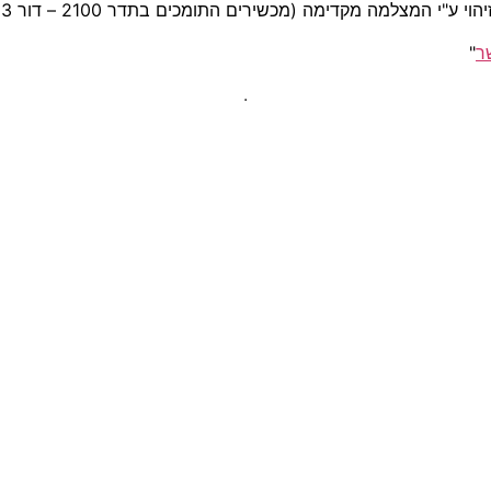
ר
"
.