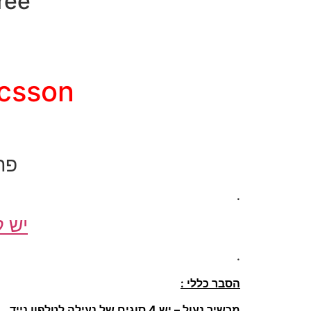
SimFree – פת
-Ericsson
פת
.
יש ל
.
הסבר כללי :
מכשיר נעול – יש 4 סוגים של נעילה לטלפון נייד.