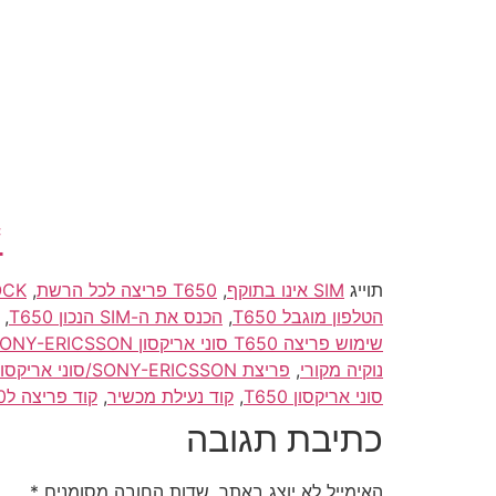
*
תוייג
SIM אינו בתוקף
,
T650 פריצה לכל הרשת
,
UNLOCK/פריצה/פריצת/פתיחה סוני 
הטלפון מוגבל T650
,
הכנס את ה-SIM הנכון T650
,
שימוש פריצה T650 סוני אריקסון SONY-ERICSSON
נוקיה מקורי
,
פריצת SONY-ERICSSON/סוני אריקסון T650
סוני אריקסון T650
,
קוד נעילת מכשיר
,
קוד פריצה לT650
כתיבת תגובה
האימייל לא יוצג באתר.
שדות החובה מסומנים
*