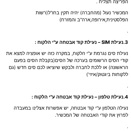
הפריצה תצליח .
המכשיר נעול (מהחברה) יהיה תקין בחו"ל(רשות
הפלסטינית,אירופה,ארה"ב והמזרח)
.
3.נעילת SIM – נעילת קוד אבטחה ע"י הלקוח :
נעילת סים נגרמת ע"י הלקוח, במקרה כזה יש אופציה למצא את
קודי הסים הרשומים בערכה של הסים(בקבלת הסים בפעם
הראשונה) או ללכת לחברה ולבקש שיוציאו לכם סים חדש (גם
ללקוחות ביגטוק/איזי')
.
4.נעילת טלפון – נעילת קוד אבטחה ע"י הלקוח :
נעילה הטלפון ע"י קוד אבטחה, יש אפשרות אצלינו במעבדה
לפרוץ את קודי האבטחה של המכשיר.
.