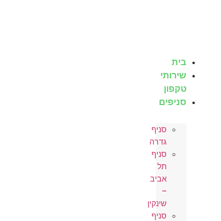
לג
תוכן
בית
שירותי
טקפון
סניפים
סניף
גדרה
סניף
תל
אביב
–
שינקין
סניף