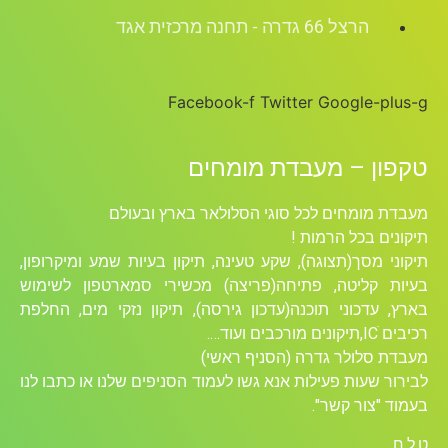
הרצל 66 גדרה - תחנה מרכזית אגד
Facebook-f
Twitter
Google-plus-g
טקפון – מעבדת מומחים
מעבדת מומחים לכל סוגי הסלולאר בארץ ובעולם
תיקונים בכל הרמות !
תיקוני מסך(תצוגה), שקע טעינה, תיקון בעיות שמע ומיקרופון,
בעיות קליטה, פתיחה(פריצה) מכשירי סמארטפון לשימוש
בארץ, עדכוני תוכנה(עדכון גירסה), תיקון נזקי מים, החלפת
רכיבים ICׁ,תיקונים מורכבים ועוד….
מעבדת סלולר גדרה (הסניף ראשי)
לבירור שעות פעילות אנא גשו לעמוד הסניפים שלנו או כתבו לנו
בעמוד "צור קשר".
ט.ל.ח