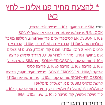
* להצעת מחיר פנו אלינו – לחץ
כאן
תוייג
SIM אינו בתוקף
,
U10a פריצה לכל הרשת
,
UNLOCK/פריצה/פריצת/פתיחה סוני אריקסון/SONY-
ERICSSON U10a לסיםפריי/סים פריי/simfree
,
הטלפון מוגבל
,
הטלפון מוגבל U10a
,
הכנס את ה-SIM הנכון U10a
,
הכנס את
כרטיס ה-SIM הנכון U10a
,
הכנס קוד הגבלה
,
כרטיס SIM/סים
אינו בתוקף U10a
,
מדריך לפרוץ U10a
,
מדריך שימוש פריצה
U10a סוני אריקסון SONY-ERICSSON
,
סים/SIM שגוי מוגבל
U10a
,
פריצה U10a
,
פריצה לU10a
,
פריצה לסוני
אריקסון/SONY-ERICSSON U10a
,
פריצה נוקיה מקורי
,
פריצת
SONY-ERICSSON/סוני אריקסון U10a
,
פתיחה/פריצה U10a
לרשת כרטיס SIM/סים אורנג/סלקום/פלאפון
לחול/לארה"ב/תאילנד/טיול/אירופה
,
פתיחת סוני אריקסון U10a
,
קוד נעילת מכשיר
,
קוד פריצה לU10a
,
שינוי IEMI U10a
כתיבת תגובה