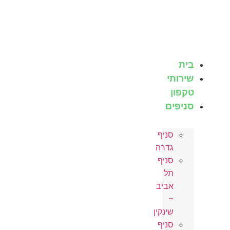
לג
תוכן
בית
שירותי
טקפון
סניפים
סניף
גדרה
סניף
תל
אביב
–
שינקין
סניף