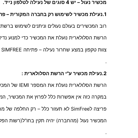
מכשיר נעול – יש 4 סוגים של נעילה לטלפון נייד.
1.נעילת מכשיר לשימוש רק בחברה המקורית – פתיחה לסים פריי SimFree :
רוב המכשירים בעולם נעולים וניתנים לשימוש ברש
הרשת הסלולארית נועלת את המכשיר כדי למנוע נדי
צוות טקפון במצע שחרור נעילה – פתיחה SIMFREE לשימוש בכל הרשתות.
.
2.נעילת מכשיר ע"י הרשת הסלולארית :
הרשת הסלולארית נועלת את המספר IEMI של המכשיר – במקרים של דווח של אובדן או מכשיר גנוב… ועוד
במקרה כזה אין אפשרות כלל לפרוץ את המכשיר, הנע
פריצה לSimFree לא תעזור כלל – רק החלפה של מח המכשיר הפריצה תצליח .
המכשיר נעול (מהחברה) יהיה תקין בחו"ל(רשות הפל
.