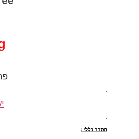
SimFree – פת
ng
פת
.
יש
.
הסבר כללי :