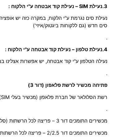
3.נעילת SIM – נעילת קוד אבטחה ע"י הלקוח :
נעילת סים נגרמת ע"י הלקוח, במקרה כזה יש אופצ
סים חדש (גם ללקוחות ביגטוק/איזי')
.
4.נעילת טלפון – נעילת קוד אבטחה ע"י הלקוח :
נעילה הטלפון ע"י קוד אבטחה, יש אפשרות אצלינו 
.
פתיחה מכשיר לרשת פלאפון (דור 3)
רשת הסלולאר של חברת פלאפון (מכשיר בעלי SIM) היא דור 3 בלבד, לכן מכשירים התומכים דור 2/2.5 – לא תעזור פתיחה של המכשיר !
.
מכשירים התומכים דור 3 – פריצה לכל הרשתות (סלקום/אורנג/פלאפון)
מכשירים התומכים דור 2/2.5 – פריצה לכל הרשתות (סלקום/אורנג)