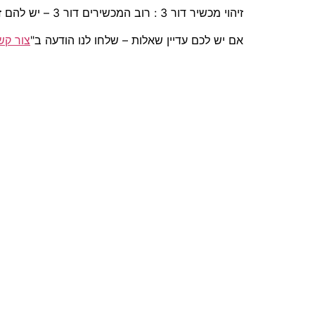
זיהוי מכשיר דור 3 : רוב המכשירים דור 3 – יש להם זיהוי ע"י המצלמה מקדימה (מכשירים התומכים בתדר 2100 – דור 3).
אם יש לכם עדיין שאלות – שלחו לנו הודעה ב"
צור קש