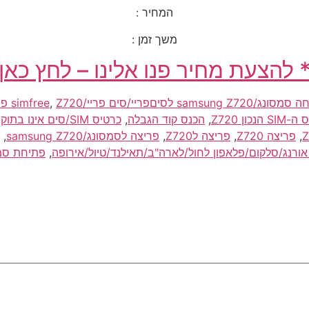
המחיר :
משך זמן :
 להצעת מחיר פנו אלינו – לחץ כאן
Z720 פריצה לכל הרשת
,
ון Z720
,
הכנס קוד הגבלה
,
כרטיס SIM/סים אינו בתוקף Z720
,
פריצה Z720
,
פריצה לZ720
,
פריצה לסמסונג/samsung Z720
,
,
פתיחת סמסונ