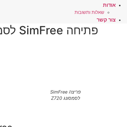
אודות
שאלות ותשובות
צור קשר
פתיחה SimFree לסמסונג Z720 – לחץ כאן
פריצה SimFree
לסמסונג Z720