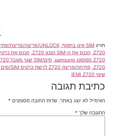
*
תוייג
SIM אינו בתוקף
,
UNLOCK/פריצה/פריצת/פתיחה סמסונג/samsung Z720 לסיםפריי/סים פריי/simfree
Z720
,
הכנס את ה-SIM הנכון Z720
,
הכנס את כרטיס ה-SIM הנכ
Z720 סמסונג samsung
,
סים/SIM שגוי מוגבל Z720
Z720
,
פתיחה/פריצה Z720 לרשת כרטיס SIM/סים אורנג/סלקום/פלאפון לחול/לארה"ב/תאילנד/טיול/אירופה
שינוי IEMI Z720
כתיבת תגובה
האימייל לא יוצג באתר.
שדות החובה מסומנים
*
התגובה שלך
*