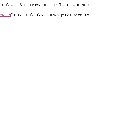
זיהוי מכשיר דור 3 : רוב המכשירים דור 3 – יש להם זיהוי ע"י המצלמה מקדימה (מכשירים התומכים בתדר 2100 – דור 3).
אם יש לכם עדיין שאלות – שלחו לנו הודעה ב"
צור קש