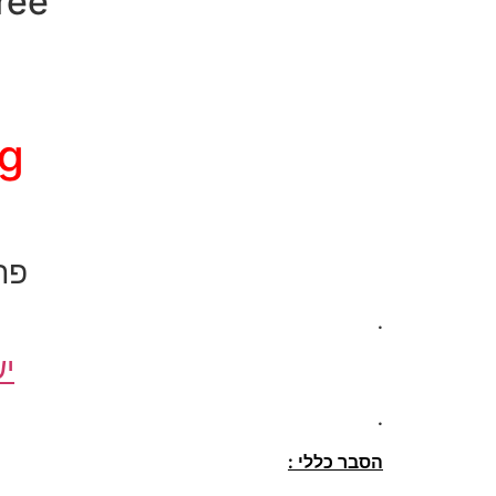
SimFree – פת
ng
פת
.
יש
.
הסבר כללי :