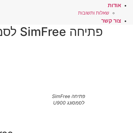
אודות
שאלות ותשובות
צור קשר
פתיחה SimFree לסמסונג U900 – לחץ כאן
פתיחה SimFree
לסמסונג U900