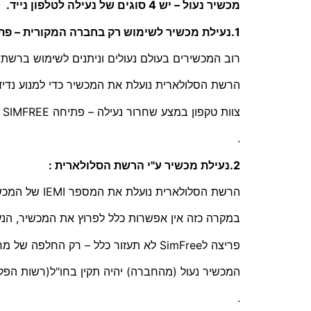
מכשיר נעול – יש 4 סוגים של נעילה לטלפון נייד.
1.נעילת מכשיר לשימוש רק בחברה המקורית – פתיחה לסים פריי SimFree :
רוב המכשירים בעולם נעולים וניתנים לשימוש ברש
הרשת הסלולארית נועלת את המכשיר כדי למנוע נדי
צוות טקפון במצע שחרור נעילה – פתיחה SIMFREE לשימוש בכל הרשתות.
.
2.נעילת מכשיר ע"י הרשת הסלולארית :
הרשת הסלולארית נועלת את המספר IEMI של המכשיר – במקרים של דווח של אובדן או מכשיר גנוב… ועוד
במקרה כזה אין אפשרות כלל לפרוץ את המכשיר, הנע
פריצה לSimFree לא תעזור כלל – רק החלפה של מח המכשיר הפריצה תצליח .
המכשיר נעול (מהחברה) יהיה תקין בחו"ל(רשות הפל
.