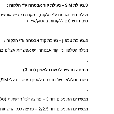
3.נעילת SIM – נעילת קוד אבטחה ע"י הלקוח :
נעילת סים נגרמת ע"י הלקוח, במקרה כזה יש אופצ
סים חדש (גם ללקוחות ביגטוק/איזי')
.
4.נעילת טלפון – נעילת קוד אבטחה ע"י הלקוח :
נעילה הטלפון ע"י קוד אבטחה, יש אפשרות אצלינו 
.
פתיחה מכשיר לרשת פלאפון (דור 3)
רשת הסלולאר של חברת פלאפון (מכשיר בעלי SIM) היא דור 3 בלבד, לכן מכשירים התומכים דור 2/2.5 – לא תעזור פתיחה של המכשיר !
.
מכשירים התומכים דור 3 – פריצה לכל הרשתות (סלקום/אורנג/פלאפון)
מכשירים התומכים דור 2/2.5 – פריצה לכל הרשתות (סלקום/אורנג)