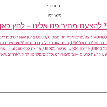
המחיר :
משך זמן :
 להצעת מחיר פנו אלינו – לחץ כאן
ה סמסונג/samsung U900 לסיםפריי/סים פריי/simfree
נכון U900
,
הכנס קוד הגבלה
,
כרטיס SIM/סים אינו בתוקף U900
,
פריצה U900
,
פריצה לU900
,
פריצה לסמסונג soul
,
פריצה 