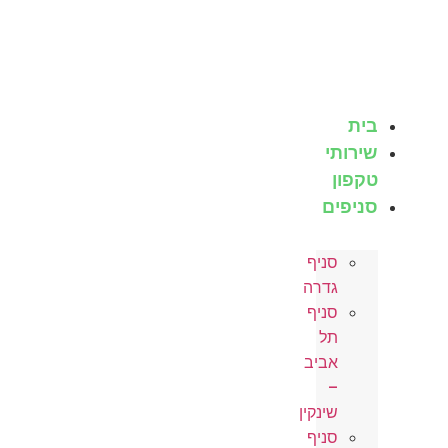
לג
תוכן
בית
שירותי
טקפון
סניפים
סניף
גדרה
סניף
תל
אביב
–
שינקין
סניף