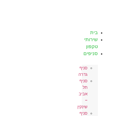
לג
תוכן
בית
שירותי
טקפון
סניפים
סניף
גדרה
סניף
תל
אביב
–
שינקין
סניף