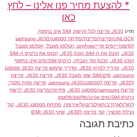
* להצעת מחיר פנו אלינו – לחץ
כאן
תוייג
J630 פריצה לכל הרשת
,
SIM אינו בתוקף
,
UNLOCK/פריצה/פריצת/פתיחה סמסונג/samsung J630
לסיםפריי/סים פריי/simfree
,
הטלפון מוגבל
,
הטלפון מוגבל
J630
,
הכנס את ה-SIM הנכון J630
,
הכנס את כרטיס ה-SIM
הנכון J630
,
הכנס קוד הגבלה
,
כרטיס SIM/סים אינו בתוקף
J630
,
מדריך לפרוץ J630
,
מדריך שימוש פריצה J630 סמסונג
samsung
,
סים/SIM שגוי מוגבל J630
,
פריצה J630
,
פריצה
לJ630
,
פריצה לסמסונג/samsung J630
,
פריצה נוקיה מקורי
,
פריצת samsung/סמסונג J630
,
פתיחה/פריצה J630 לרשת
כרטיס SIM/סים אורנג/סלקום/פלאפון
לחול/לארה"ב/תאילנד/טיול/אירופה
,
פתיחת סמסונג J630
,
קוד
נעילת מכשיר
,
קוד פריצה לJ630
,
שינוי IEMI J630
כתיבת תגובה