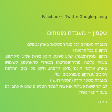
Facebook-f
Twitter
Google-plus-g
טקפון – מעבדת מומחים
מעבדת מומחים לכל סוגי הסלולאר בארץ ובעולם
תיקונים בכל הרמות !
תיקוני מסך(תצוגה), שקע טעינה, תיקון בעיות שמע ומיקרופון,
בעיות קליטה, פתיחה(פריצה) מכשירי סמארטפון לשימוש
בארץ, עדכוני תוכנה(עדכון גירסה), תיקון נזקי מים, החלפת
רכיבים ICׁ,תיקונים מורכבים ועוד….
מעבדת סלולר גדרה (הסניף ראשי)
לבירור שעות פעילות אנא גשו לעמוד הסניפים שלנו או כתבו לנו
בעמוד "צור קשר".
ט.ל.ח