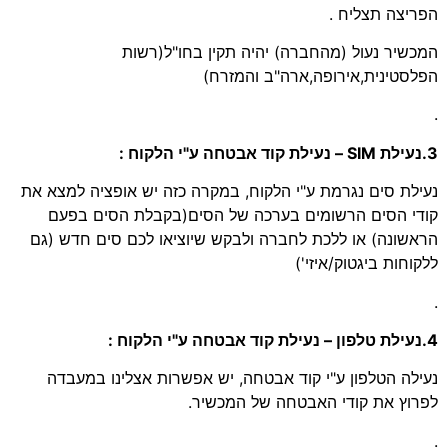
הפריצה תצליח .
המכשיר נעול (מהחברה) יהיה תקין בחו"ל(רשות
הפלסטינית,אירופה,ארה"ב והמזרח)
.
3.נעילת SIM – נעילת קוד אבטחה ע"י הלקוח :
נעילת סים נגרמת ע"י הלקוח, במקרה כזה יש אופציה למצא את
קודי הסים הרשומים בערכה של הסים(בקבלת הסים בפעם
הראשונה) או ללכת לחברה ולבקש שיוציאו לכם סים חדש (גם
ללקוחות ביגטוק/איזי')
.
4.נעילת טלפון – נעילת קוד אבטחה ע"י הלקוח :
נעילה הטלפון ע"י קוד אבטחה, יש אפשרות אצלינו במעבדה
לפרוץ את קודי האבטחה של המכשיר.
.