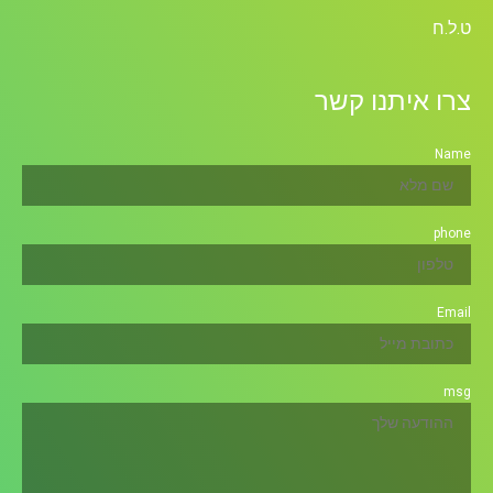
ט.ל.ח
צרו איתנו קשר
Name
phone
Email
msg