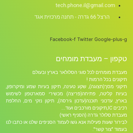
tech.phone.il@gmail.com
הרצל 66 גדרה - תחנה מרכזית אגד
Facebook-f
Twitter
Google-plus-g
טקפון – מעבדת מומחים
מעבדת מומחים לכל סוגי הסלולאר בארץ ובעולם
תיקונים בכל הרמות !
תיקוני מסך(תצוגה), שקע טעינה, תיקון בעיות שמע ומיקרופון,
בעיות קליטה, פתיחה(פריצה) מכשירי סמארטפון לשימוש
בארץ, עדכוני תוכנה(עדכון גירסה), תיקון נזקי מים, החלפת
רכיבים ICׁ,תיקונים מורכבים ועוד….
מעבדת סלולר גדרה (הסניף ראשי)
לבירור שעות פעילות אנא גשו לעמוד הסניפים שלנו או כתבו לנו
בעמוד "צור קשר".