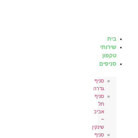
לג
תוכן
בית
שירותי
טקפון
סניפים
סניף
גדרה
סניף
תל
אביב
–
שינקין
סניף