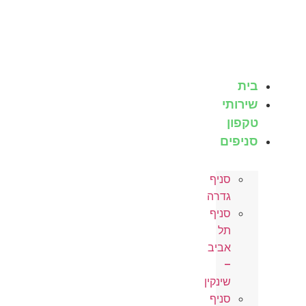
לג
תוכן
בית
שירותי
טקפון
סניפים
סניף
גדרה
סניף
תל
אביב
–
שינקין
סניף