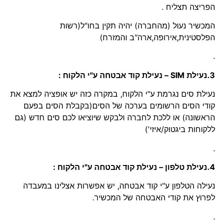
הפריצה תצליח .
המכשיר נעול (מהחברה) יהיה תקין בחו"ל(רשות
הפלסטינית,אירופה,ארה"ב והמזרח)
.
3.נעילת SIM – נעילת קוד אבטחה ע"י הלקוח :
נעילת סים נגרמת ע"י הלקוח, במקרה כזה יש אופציה למצא את
קודי הסים הרשומים בערכה של הסים(בקבלת הסים בפעם
הראשונה) או ללכת לחברה ולבקש שיוציאו לכם סים חדש (גם
ללקוחות ביגטוק/איזי')
.
4.נעילת טלפון – נעילת קוד אבטחה ע"י הלקוח :
נעילה הטלפון ע"י קוד אבטחה, יש אפשרות אצלינו במעבדה
לפרוץ את קודי האבטחה של המכשיר.
.