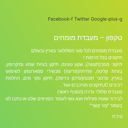
Facebook-f
Twitter
Google-plus-g
טקפון – מעבדת מומחים
מעבדת מומחים לכל סוגי הסלולאר בארץ ובעולם
תיקונים בכל הרמות !
תיקוני מסך(תצוגה), שקע טעינה, תיקון בעיות שמע ומיקרופון,
בעיות קליטה, פתיחה(פריצה) מכשירי סמארטפון לשימוש
בארץ, עדכוני תוכנה(עדכון גירסה), תיקון נזקי מים, החלפת
רכיבים ICׁ,תיקונים מורכבים ועוד….
מעבדת סלולר גדרה (הסניף ראשי)
לבירור שעות פעילות אנא גשו לעמוד הסניפים שלנו או כתבו לנו
בעמוד "צור קשר".
ט.ל.ח