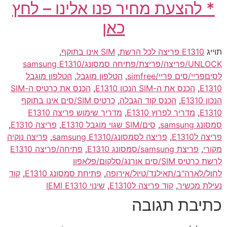
* להצעת מחיר פנו אלינו – לחץ
כאן
תוייג
E1310 פריצה לכל הרשת
,
SIM אינו בתוקף
,
UNLOCK/פריצה/פריצת/פתיחה סמסונג/samsung E1310
לסיםפריי/סים פריי/simfree
,
הטלפון מוגבל
,
הטלפון מוגבל
E1310
,
הכנס את ה-SIM הנכון E1310
,
הכנס את כרטיס ה-SIM
הנכון E1310
,
הכנס קוד הגבלה
,
כרטיס SIM/סים אינו בתוקף
E1310
,
מדריך לפרוץ E1310
,
מדריך שימוש פריצה E1310
סמסונג samsung
,
סים/SIM שגוי מוגבל E1310
,
פריצה E1310
,
פריצה לE1310
,
פריצה לסמסונג/samsung E1310
,
פריצה נוקיה
מקורי
,
פריצת samsung/סמסונג E1310
,
פתיחה/פריצה E1310
לרשת כרטיס SIM/סים אורנג/סלקום/פלאפון
לחול/לארה"ב/תאילנד/טיול/אירופה
,
פתיחת סמסונג E1310
,
קוד
נעילת מכשיר
,
קוד פריצה לE1310
,
שינוי IEMI E1310
כתיבת תגובה