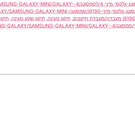
החלפה/החלפת שקע/טקע טעינה/הטענה לסמסונג-גלקסי-מיני-4/ל
סמסונג-גלקסי/סמסונג-גלקסי-מיני-I9190/סמסונג/I
,
תיקון טעינה
,
תיקון שקע טעינה
,
תיקו
תקע/שקע טעינה/סנכרון החלפה/תיקון סמסונג-גלקסי/סמסונג/4--GALAXY-MINI/GALAXY