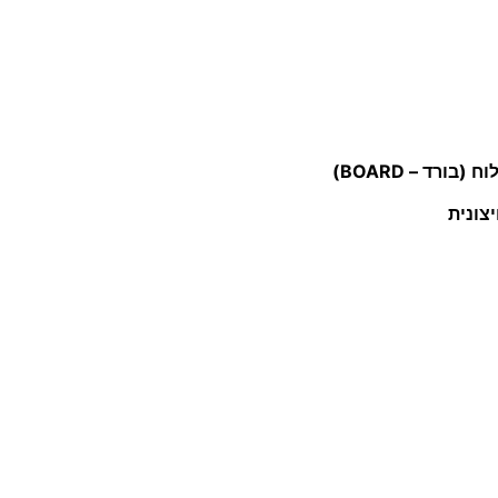
רד – BOARD)
צונית