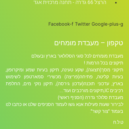
הרצל 66 גדרה - תחנה מרכזית אגד
Facebook-f
Twitter
Google-plus
קפון – מעבדת מומחים
בדת מומחים לכל סוגי הסלולאר בארץ ובעולם
קונים בכל הרמות !
קוני מסך(תצוגה), שקע טעינה, תיקון בעיות שמע ומיקרופון,
יות קליטה, פתיחה(פריצה) מכשירי סמארטפון לשימוש
רץ, עדכוני תוכנה(עדכון גירסה), תיקון נזקי מים, החלפת
ICׁ,תיקונים מורכבים ועוד….
בדת סלולר גדרה (הסניף ראשי)
ירור שעות פעילות אנא גשו לעמוד הסניפים שלנו או כתבו לנו
מוד "צור קשר".
ל.ח