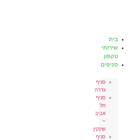
לג
תוכן
בית
שירותי
טקפון
סניפים
סניף
גדרה
סניף
תל
אביב
–
שינקין
סניף