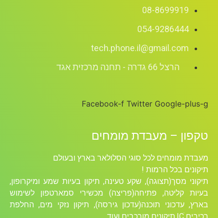
08-8699919
054-9286444
tech.phone.il@gmail.com
הרצל 66 גדרה - תחנה מרכזית אגד
Facebook-f
Twitter
Google-plus-g
טקפון – מעבדת מומחים
מעבדת מומחים לכל סוגי הסלולאר בארץ ובעולם
תיקונים בכל הרמות !
תיקוני מסך(תצוגה), שקע טעינה, תיקון בעיות שמע ומיקרופון,
בעיות קליטה, פתיחה(פריצה) מכשירי סמארטפון לשימוש
בארץ, עדכוני תוכנה(עדכון גירסה), תיקון נזקי מים, החלפת
רכיבים ICׁ,תיקונים מורכבים ועוד….