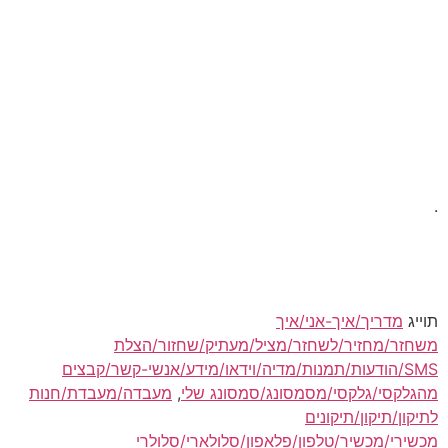
.
תוייג
מדריך/איך-אני/איך
משחזר/מחזיר/לשחזר/מציל/מעתיק/שחזור/הצלת
SMS/הודעות/תמנות/מדיה/וידאו/מידע/אנשי-קשר/קבצים
מהגלקסי/גלקסי/מסמסונג/סמסונג שלי
,
מעבדה/מעבדת/חנות
לתיקון/תיקון/תיקונים
מכשירי/מכשיר/טלפון/פלאפון/סלולארי/סלולרי