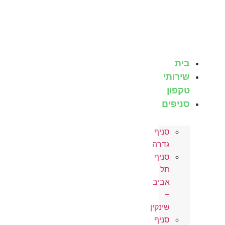
לג
תוכן
בית
שירותי
טקפון
סניפים
סניף
גדרה
סניף
תל
אביב
–
שינקין
סניף