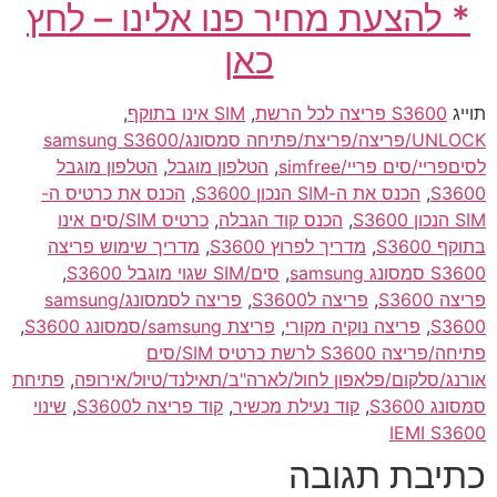
* להצעת מחיר פנו אלינו – לחץ
כאן
תוייג
S3600 פריצה לכל הרשת
,
SIM אינו בתוקף
,
UNLOCK/פריצה/פריצת/פתיחה סמסונג/samsung S3600
לסיםפריי/סים פריי/simfree
,
הטלפון מוגבל
,
הטלפון מוגבל
S3600
,
הכנס את ה-SIM הנכון S3600
,
הכנס את כרטיס ה-
SIM הנכון S3600
,
הכנס קוד הגבלה
,
כרטיס SIM/סים אינו
בתוקף S3600
,
מדריך לפרוץ S3600
,
מדריך שימוש פריצה
S3600 סמסונג samsung
,
סים/SIM שגוי מוגבל S3600
,
פריצה S3600
,
פריצה לS3600
,
פריצה לסמסונג/samsung
S3600
,
פריצה נוקיה מקורי
,
פריצת samsung/סמסונג S3600
,
פתיחה/פריצה S3600 לרשת כרטיס SIM/סים
אורנג/סלקום/פלאפון לחול/לארה"ב/תאילנד/טיול/אירופה
,
פתיחת
סמסונג S3600
,
קוד נעילת מכשיר
,
קוד פריצה לS3600
,
שינוי
IEMI S3600
כתיבת תגובה