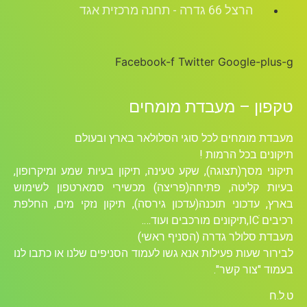
הרצל 66 גדרה - תחנה מרכזית אגד
Facebook-f
Twitter
Google-plus-g
טקפון – מעבדת מומחים
מעבדת מומחים לכל סוגי הסלולאר בארץ ובעולם
תיקונים בכל הרמות !
תיקוני מסך(תצוגה), שקע טעינה, תיקון בעיות שמע ומיקרופון,
בעיות קליטה, פתיחה(פריצה) מכשירי סמארטפון לשימוש
בארץ, עדכוני תוכנה(עדכון גירסה), תיקון נזקי מים, החלפת
רכיבים ICׁ,תיקונים מורכבים ועוד….
מעבדת סלולר גדרה (הסניף ראשי)
לבירור שעות פעילות אנא גשו לעמוד הסניפים שלנו או כתבו לנו
בעמוד "צור קשר".
ט.ל.ח