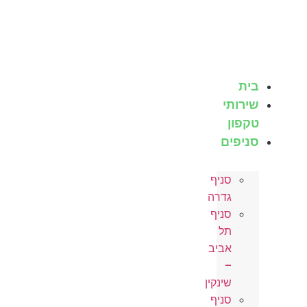
לג
תוכן
בית
שירותי
טקפון
סניפים
סניף
גדרה
סניף
תל
אביב
–
שינקין
סניף