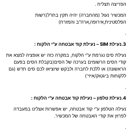
הפריצה תצליח .
המכשיר נעול (מהחברה) יהיה תקין בחו"ל(רשות
הפלסטינית,אירופה,ארה"ב והמזרח)
.
3.נעילת SIM – נעילת קוד אבטחה ע"י הלקוח :
נעילת סים נגרמת ע"י הלקוח, במקרה כזה יש אופציה למצא את
קודי הסים הרשומים בערכה של הסים(בקבלת הסים בפעם
הראשונה) או ללכת לחברה ולבקש שיוציאו לכם סים חדש (גם
ללקוחות ביגטוק/איזי')
.
4.נעילת טלפון – נעילת קוד אבטחה ע"י הלקוח :
נעילה הטלפון ע"י קוד אבטחה, יש אפשרות אצלינו במעבדה
לפרוץ את קודי האבטחה של המכשיר.
.