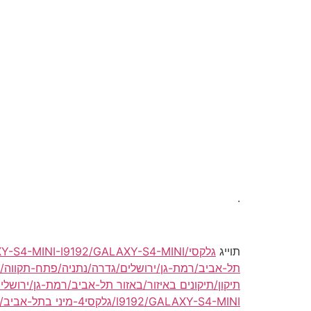
.
תוייג
תל-אביב/רמת-גן/ירושלים/גדרה/נתניה/פתח-תקווה/וו
תיקון/תיקונים באיזור/באזור תל-אביב/רמת-גן/ירושלי
I9192/GALAXY-S4-MINI/גלקסי4-מיני בתל-אביב/ברמת-גן/בירושלים/בגדרה/בנתניה/בפתח-תקווה/בוולפסון/בחולון/בבת-ים