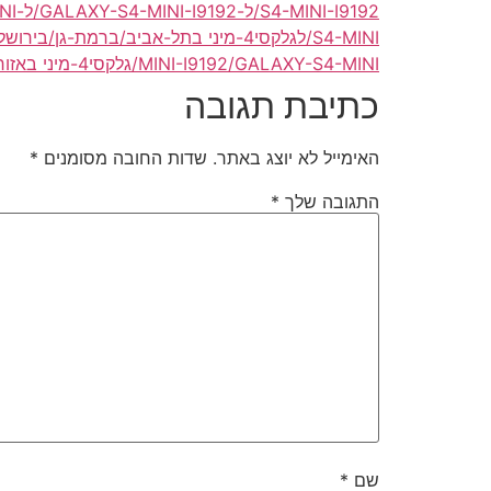
S4-MINI-I9192/ל-GALAXY-S4-MINI-I9192/ל-GALAXY-S4-MINI/לגלקסי4-מיני
S4-MINI/לגלקסי4-מיני בתל-אביב/ברמת-גן/בירושלים/בגדרה/בנתניה/בפתח-תקווה/בוולפסון/בחולון/בבת-ים
MINI-I9192/GALAXY-S4-MINI/גלקסי4-מיני באזור/באיזור תל-אביב/רמת-גן/ירושלים/גדרה/נתניה/פתח-תקווה/וולפסון/חולון/בת-ים
כתיבת תגובה
האימייל לא יוצג באתר.
שדות החובה מסומנים
*
התגובה שלך
*
שם
*