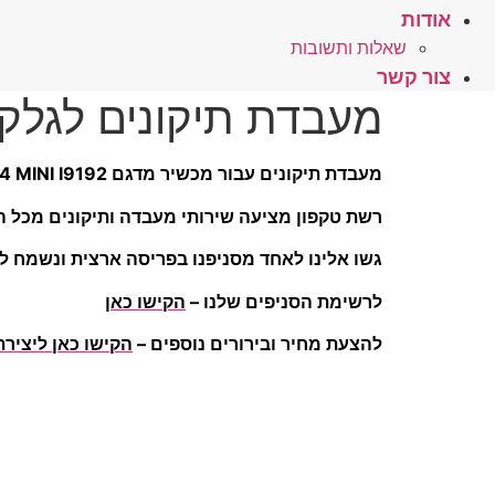
אודות
שאלות ותשובות
צור קשר
מעבדת תיקונים לגלקסי INI I9192
מעבדת תיקונים עבור מכשיר מדגם GALAXY S4 MINI I9192
רשת טקפון מציעה שירותי מעבדה ותיקונים מכל הס
גשו אלינו לאחד מסניפנו בפריסה ארצית ונשמח לע
לרשימת הסניפים שלנו –
הקישו כאן
להצעת מחיר ובירורים נוספים –
הקישו כאן ליציר