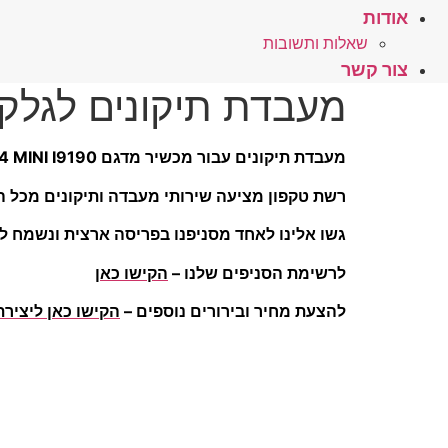
אודות
שאלות ותשובות
צור קשר
מעבדת תיקונים לגלקסי INI I9190
מעבדת תיקונים עבור מכשיר מדגם GALAXY S4 MINI I9190
רשת טקפון מציעה שירותי מעבדה ותיקונים מכל הס
גשו אלינו לאחד מסניפנו בפריסה ארצית ונשמח לע
לרשימת הסניפים שלנו –
הקישו כאן
להצעת מחיר ובירורים נוספים –
הקישו כאן ליציר