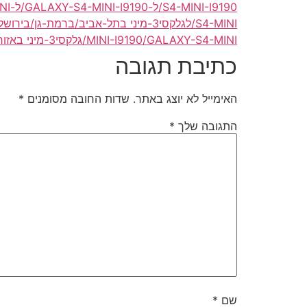
S4-MINI-I9190/ל-GALAXY-S4-MINI-I9190/ל-GALAXY-S4-MINI/לגלקסי3-מיני
S4-MINI/לגלקסי3-מיני בתל-אביב/ברמת-גן/בירושלים/בגדרה/בנתניה/בפתח-תקווה/בוולפסון/בחולון/בבת-ים
MINI-I9190/GALAXY-S4-MINI/גלקסי3-מיני באזור/באיזור תל-אביב/רמת-גן/ירושלים/גדרה/נתניה/פתח-תקווה/וולפסון/חולון/בת-ים
כתיבת תגובה
האימייל לא יוצג באתר.
שדות החובה מסומנים
*
התגובה שלך
*
שם
*