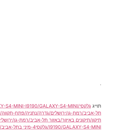
.
תוייג
תל-אביב/רמת-גן/ירושלים/גדרה/נתניה/פתח-תקווה/וו
תיקון/תיקונים באיזור/באזור תל-אביב/רמת-גן/ירושלי
I9190/GALAXY-S4-MINI/גלקסי4-מיני בתל-אביב/ברמת-גן/בירושלים/בגדרה/בנתניה/בפתח-תקווה/בוולפסון/בחולון/בבת-ים