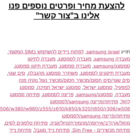
,
k610/w705/w715/g502/s312/c510/w350/t700/j20/k530/