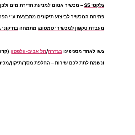
גלקסי S5
– מכשיר אטום למניעת חדירת מים ולכן סמסונג 5 סג
פתיחת המכשיר לביצוע תיקונים מתבצעת ע"י הפרד
מעבדת טקפון למכשירי סמסונג
מתמחה
בתיקוני 
גשו לאחד מסניפינו
בגדרה
/
תל אביב-וולפסון
(קרוב
ונשמח לתת לכם שירות – החלפת מסך/תיקון/מכירת