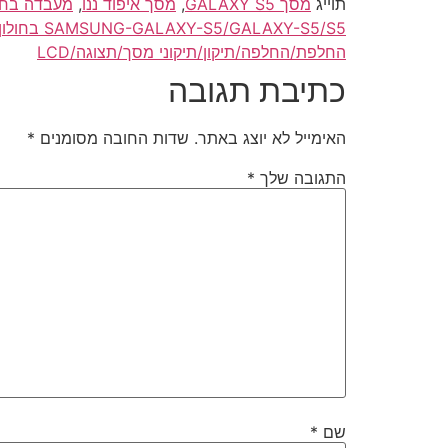
תוייג
מסך GALAXY S5
,
מסך איפוד ננו
,
מעבדה בחול
SAMSUNG-GALAXY-S5/GALAXY-S5/S5 בחולון/חולון
החלפת/החלפה/תיקון/תיקוני מסך/תצוגה/LCD
כתיבת תגובה
האימייל לא יוצג באתר.
שדות החובה מסומנים
*
התגובה שלך
*
שם
*