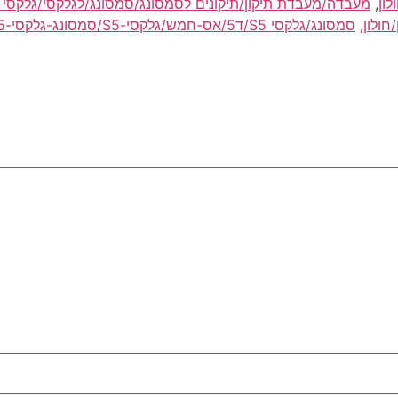
ון
,
,
סמ