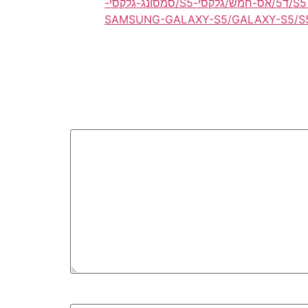
מעבדה/מעבדת תיקון/תיקונים לסמסונג/סמסונג/לגלקסי/גלקסי S5/ד5/אס-חמש/גלקסי-S5/סמסונג-גלקסי-
סונג/גלקסי S5/ד5/אס-חמש/גלקסי-S5/סמסונג-גלקסי-SAMSUNG-GALAXY-S5/GALAXY-S5/S5