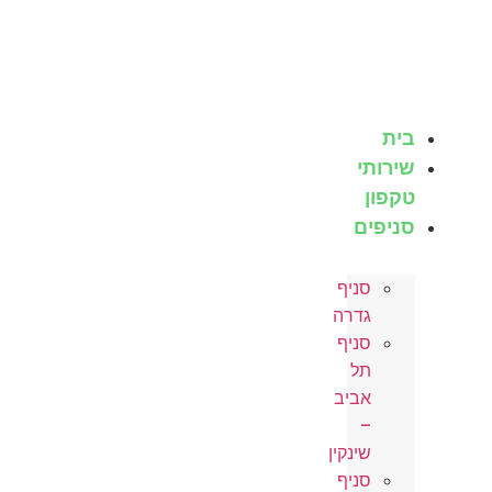
לג
תוכן
בית
שירותי
טקפון
סניפים
סניף
גדרה
סניף
תל
אביב
–
שינקין
סניף