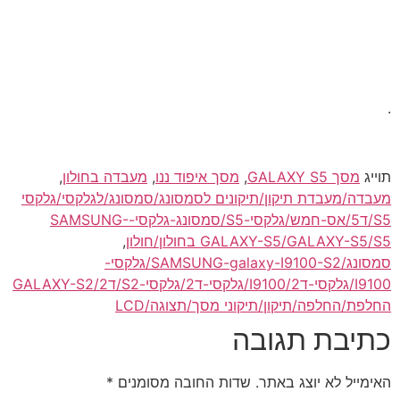
.
תוייג
מסך GALAXY S5
,
מסך איפוד ננו
,
מעבדה בחולון
,
מעבדה/מעבדת תיקון/תיקונים לסמסונג/סמסונג/לגלקסי/גלקסי
S5/ד5/אס-חמש/גלקסי-S5/סמסונג-גלקסי-SAMSUNG-
GALAXY-S5/GALAXY-S5/S5 בחולון/חולון
,
סמסונג/SAMSUNG-galaxy-I9100-S2/גלקסי-
I9100/גלקסי-ד2/I9100/גלקסי-ד2/גלקסי-S2/ד2/GALAXY-S2
החלפת/החלפה/תיקון/תיקוני מסך/תצוגה/LCD
כתיבת תגובה
האימייל לא יוצג באתר.
שדות החובה מסומנים
*