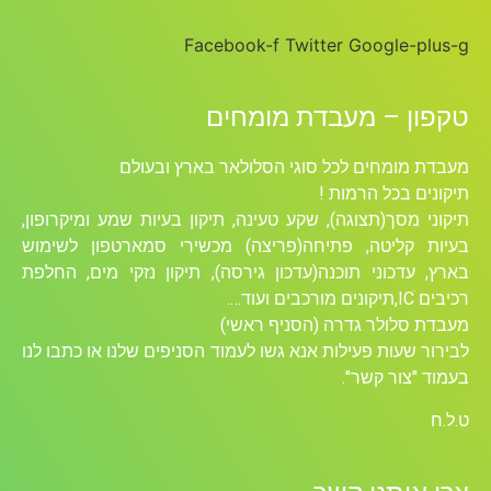
Facebook-f
Twitter
Google-plus-g
טקפון – מעבדת מומחים
מעבדת מומחים לכל סוגי הסלולאר בארץ ובעולם
תיקונים בכל הרמות !
תיקוני מסך(תצוגה), שקע טעינה, תיקון בעיות שמע ומיקרופון,
בעיות קליטה, פתיחה(פריצה) מכשירי סמארטפון לשימוש
בארץ, עדכוני תוכנה(עדכון גירסה), תיקון נזקי מים, החלפת
רכיבים ICׁ,תיקונים מורכבים ועוד….
מעבדת סלולר גדרה (הסניף ראשי)
לבירור שעות פעילות אנא גשו לעמוד הסניפים שלנו או כתבו לנו
בעמוד "צור קשר".
ט.ל.ח