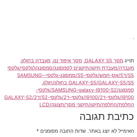
.
תוייג
מסך GALAXY S5
,
מסך איפוד ננו
,
מעבדה בחולון
,
מעבדה/מעבדת תיקון/תיקונים לסמסונג/סמסונג/לגלקסי/גלקסי
S5/ד5/אס-חמש/גלקסי-S5/סמסונג-גלקסי-SAMSUNG-
GALAXY-S5/GALAXY-S5/S5 בחולון/חולון
,
סמסונג/SAMSUNG-galaxy-I9100-S2/גלקסי-
I9100/גלקסי-ד2/I9100/גלקסי-ד2/גלקסי-S2/ד2/GALAXY-S2
החלפת/החלפה/תיקון/תיקוני מסך/תצוגה/LCD
כתיבת תגובה
האימייל לא יוצג באתר.
שדות החובה מסומנים
*