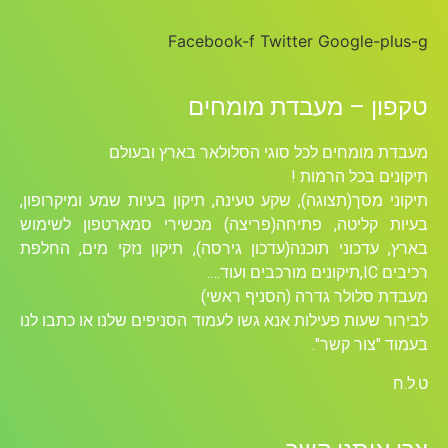
Facebook-f
Twitter
Google-plus-g
טקפון – מעבדת מומחים
מעבדת מומחים לכל סוגי הסלולאר בארץ ובעולם
תיקונים בכל הרמות !
תיקוני מסך(תצוגה), שקע טעינה, תיקון בעיות שמע ומיקרופון,
בעיות קליטה, פתיחה(פריצה) מכשירי סמארטפון לשימוש
בארץ, עדכוני תוכנה(עדכון גירסה), תיקון נזקי מים, החלפת
רכיבים ICׁ,תיקונים מורכבים ועוד….
מעבדת סלולר גדרה (הסניף ראשי)
לבירור שעות פעילות אנא גשו לעמוד הסניפים שלנו או כתבו לנו
בעמוד "צור קשר".
ט.ל.ח