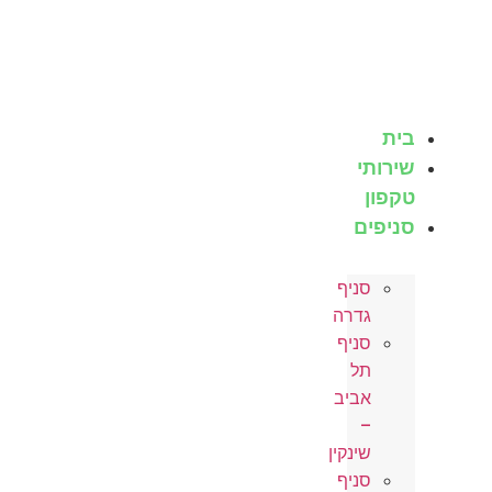
לג
תוכן
בית
שירותי
טקפון
סניפים
סניף
גדרה
סניף
תל
אביב
–
שינקין
סניף