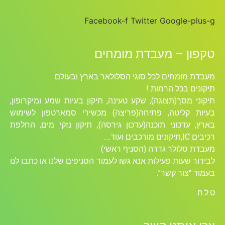
Facebook-f
Twitter
Google-plus-g
טקפון – מעבדת מומחים
מעבדת מומחים לכל סוגי הסלולאר בארץ ובעולם
תיקונים בכל הרמות !
תיקוני מסך(תצוגה), שקע טעינה, תיקון בעיות שמע ומיקרופון,
בעיות קליטה, פתיחה(פריצה) מכשירי סמארטפון לשימוש
בארץ, עדכוני תוכנה(עדכון גירסה), תיקון נזקי מים, החלפת
רכיבים ICׁ,תיקונים מורכבים ועוד….
מעבדת סלולר גדרה (הסניף ראשי)
לבירור שעות פעילות אנא גשו לעמוד הסניפים שלנו או כתבו לנו
בעמוד "צור קשר".
ט.ל.ח