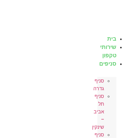
לג
תוכן
בית
שירותי
טקפון
סניפים
סניף
גדרה
סניף
תל
אביב
–
שינקין
סניף