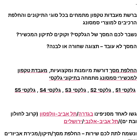
.
ברשת מעבדות טקפון מתמחים בכל סוגי התיקונים והחלפת
הרכיבים למוצרי סמסונג
נשבר לכם המסך של הגלקסי? זקוקים לתיקון המכשיר?
המסך לא עובד – תצוגה שחורה או לבנה?
החלפת מסך
דורשת מיומנות ומקצועיות,
מעבדת טקפון
למכשירי סמסונג
מתמחה
בתיקוני גלקסי
גלקסי S1
,
גלקסי S2
,
גלקסי S3
,
גלקסי S4
,
גלקסי S5
גשו לאחד מסניפינו
בגדרה
/
תל אביב-וולפסון
(קרוב לחולון
ובת ים)/
תל אביב-אלנבי
/
ירושלים
ונשמח לתת לכם שירות – החלפת מסך/תיקון/מכירת אביזרים