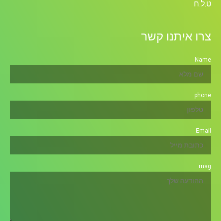
ט.ל.ח
צרו איתנו קשר
Name
phone
Email
msg