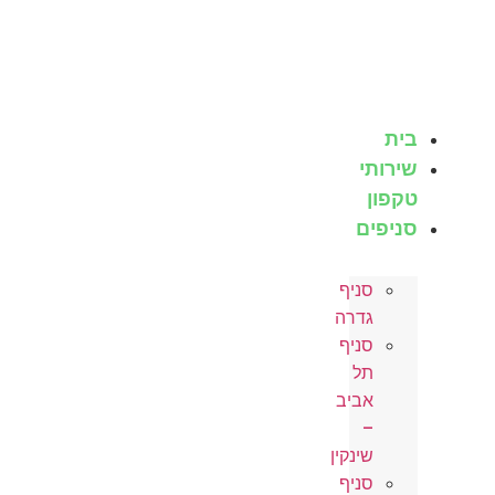
לג
תוכן
בית
שירותי
טקפון
סניפים
סניף
גדרה
סניף
תל
אביב
–
שינקין
סניף