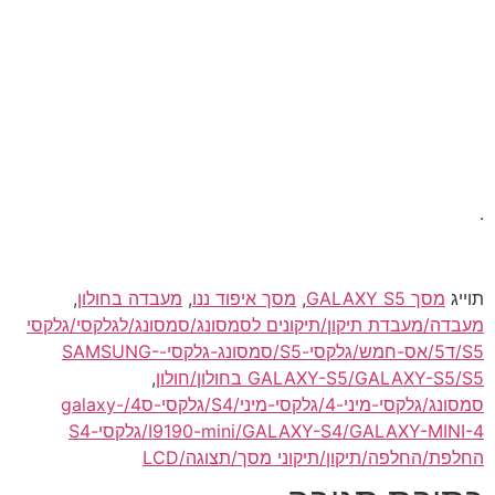
.
תוייג
מסך GALAXY S5
,
מסך איפוד ננו
,
מעבדה בחולון
,
מעבדה/מעבדת תיקון/תיקונים לסמסונג/סמסונג/לגלקסי/גלקסי
S5/ד5/אס-חמש/גלקסי-S5/סמסונג-גלקסי-SAMSUNG-
GALAXY-S5/GALAXY-S5/S5 בחולון/חולון
,
סמסונג/גלקסי-מיני-4/גלקסי-מיני/S4/גלקסי-ס4/galaxy-
I9190-mini/GALAXY-S4/GALAXY-MINI-4/גלקסי-S4
החלפת/החלפה/תיקון/תיקוני מסך/תצוגה/LCD