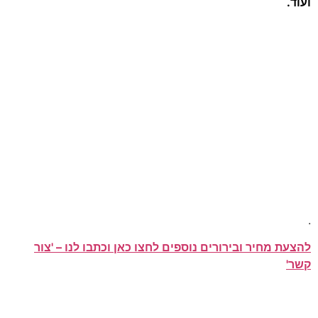
ועוד.
.
להצעת מחיר ובירורים נוספים לחצו כאן וכתבו לנו – 'צור
קשר'