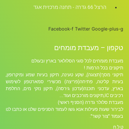
הרצל 66 גדרה - תחנה מרכזית אגד
Facebook-f
Twitter
Google-plus-g
טקפון – מעבדת מומחים
מעבדת מומחים לכל סוגי הסלולאר בארץ ובעולם
תיקונים בכל הרמות !
תיקוני מסך(תצוגה), שקע טעינה, תיקון בעיות שמע ומיקרופון,
בעיות קליטה, פתיחה(פריצה) מכשירי סמארטפון לשימוש
בארץ, עדכוני תוכנה(עדכון גירסה), תיקון נזקי מים, החלפת
רכיבים ICׁ,תיקונים מורכבים ועוד….
מעבדת סלולר גדרה (הסניף ראשי)
לבירור שעות פעילות אנא גשו לעמוד הסניפים שלנו או כתבו לנו
בעמוד "צור קשר".
ט.ל.ח