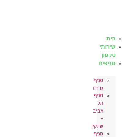
לג
תוכן
בית
שירותי
טקפון
סניפים
סניף
גדרה
סניף
תל
אביב
–
שינקין
סניף