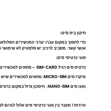
תיקון בית סים:
כדי לחסוך במקום עברו יצרני המכשירים הסלולארי
אנשי קשר. מסביב לרכיב יש פלסטיק לא שימושי ול
סוגי כרטיסי סים:
כרטיס סים רגיל SIM-CARD – מתאים למכשירים שאין צורך בחסכון במקום. דוגמא: אייפון 3, מכשירים ישנים, סמסונג מהדגמים הישנים וכד'
מיקרו סים MICRO-SIM: מתאים למכשירים שיש דרישה לחסוך במקום דוגמא למכשירים מתקדמים החל מ: אייפון 4/4S, גלקסי דגמים מתקדמים, נקסוס, LG ועוד.
נאנו סים NANO-SIM: חיסכון גדול במקום כרטיס ממש קטן (עלול ללכת לאיבוד) מתאים בעיקר לאייפון 5 5C 5S ועוד.
זהירות ! מעבר בין סוגי כרטיסי סים עלול לגרום