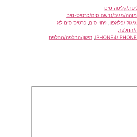
ליטת/קליטה סים
י/מזהה/מגיב/נרשם סים/כרטיס-סים
גולן/פלאפון
,
זיהוי סים
,
כרטיס סים לא
ה/החלפת
,
תיקון/החלפה/החלפת