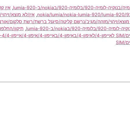
מיה-920/בnokia/ב-lumia-920
,
אין ק
,
אין/לא מוצא/זיהו
 מוצא/זיהוי/מזהה/מגיב/נרשם קליטה/סיגנל ברשת/רשת סלקום/אורנג/
nokia/ב-lumia-920
,
תיקון/החלפ
IPHONE4
SI