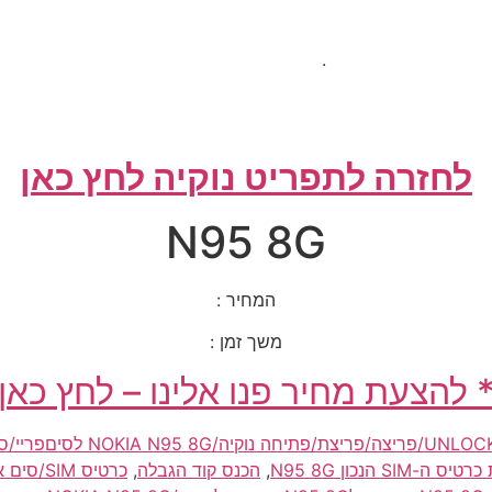
.
לחזרה לתפריט נוקיה לחץ כאן
N95 8G
המחיר :
משך זמן :
 להצעת מחיר פנו אלינו – לחץ כאן
/פריצה/פריצת/פתיחה נוקיה/NOKIA N95 8G לסיםפריי/סים פריי/simfree
-SIM הנכון N95 8G
,
הכנס קוד הגבלה
,
כרטיס SIM/סים אינו בתוקף N95 8G