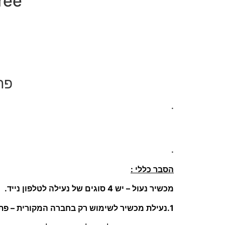
SimFree – פת
פת
.
.
הסבר כללי :
מכשיר נעול – יש 4 סוגים של נעילה לטלפון נייד.
1.נעילת מכשיר לשימוש רק בחברה המקורית – פתיחה לסים פריי SimFree :