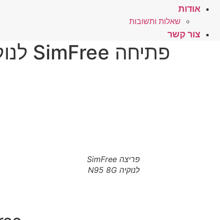
אודות
שאלות ותשובות
צור קשר
פתיחה SimFree לנוקיה N95 8G – לחץ כאן
פריצה SimFree
לנוקיה N95 8G