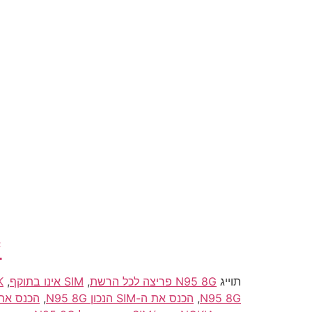
*
תוייג
N95 8G פריצה לכל הרשת
,
SIM אינו בתוקף
,
UNLOCK
N95 8G
,
הכנס את ה-SIM הנכון N95 8G
,
הכנס את כרטיס ה