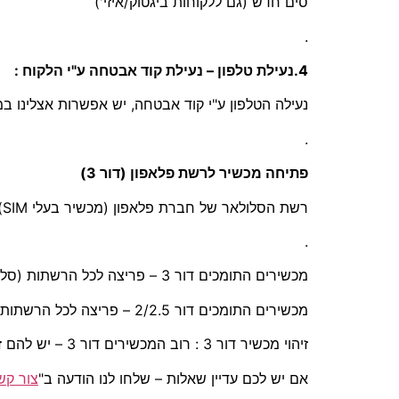
סים חדש (גם ללקוחות ביגטוק/איזי')
.
4.נעילת טלפון – נעילת קוד אבטחה ע"י הלקוח :
נעילה הטלפון ע"י קוד אבטחה, יש אפשרות אצלינו 
.
פתיחה מכשיר לרשת פלאפון (דור 3)
רשת הסלולאר של חברת פלאפון (מכשיר בעלי SIM) היא דור 3 בלבד, לכן מכשירים התומכים דור 2/2.5 – לא תעזור פתיחה של המכשיר !
.
מכשירים התומכים דור 3 – פריצה לכל הרשתות (סלקום/אורנג/פלאפון)
מכשירים התומכים דור 2/2.5 – פריצה לכל הרשתות (סלקום/אורנג)
זיהוי מכשיר דור 3 : רוב המכשירים דור 3 – יש להם זיהוי ע"י המצלמה מקדימה (מכשירים התומכים בתדר 2100 – דור 3).
אם יש לכם עדיין שאלות – שלחו לנו הודעה ב"
צור קש