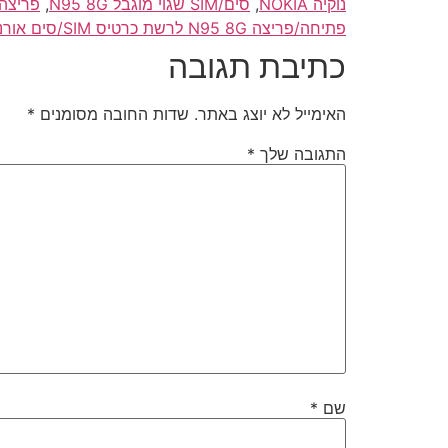
נוקיה NOKIA
,
סים/SIM שגוי מוגבל N95 8G
,
פריצה 95 8G
פתיחה/פריצה N95 8G לרשת כרטיס SIM/סים אורנג/סלקום/פלאפון לחול/לארה"ב/תאילנד/טיול/אירופה
כתיבת תגובה
האימייל לא יוצג באתר.
שדות החובה מסומנים
*
התגובה שלך
*
שם
*