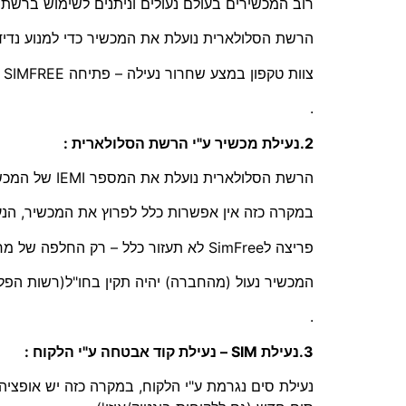
רוב המכשירים בעולם נעולים וניתנים לשימוש ברש
הרשת הסלולארית נועלת את המכשיר כדי למנוע נדי
צוות טקפון במצע שחרור נעילה – פתיחה SIMFREE לשימוש בכל הרשתות.
.
2.נעילת מכשיר ע"י הרשת הסלולארית :
הרשת הסלולארית נועלת את המספר IEMI של המכשיר – במקרים של דווח של אובדן או מכשיר גנוב… ועוד
במקרה כזה אין אפשרות כלל לפרוץ את המכשיר, הנע
פריצה לSimFree לא תעזור כלל – רק החלפה של מח המכשיר הפריצה תצליח .
המכשיר נעול (מהחברה) יהיה תקין בחו"ל(רשות הפל
.
3.נעילת SIM – נעילת קוד אבטחה ע"י הלקוח :
נעילת סים נגרמת ע"י הלקוח, במקרה כזה יש אופצ