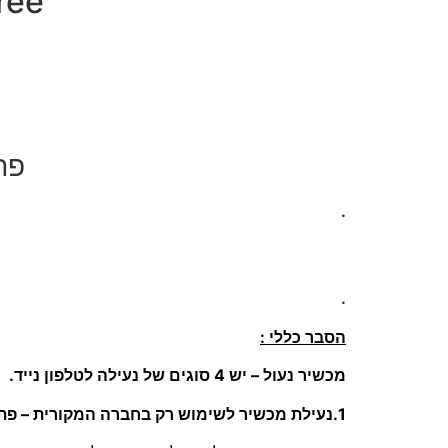
SimFree – פת
פת
.
.
הסבר כללי :
מכשיר נעול – יש 4 סוגים של נעילה לטלפון נייד.
1.נעילת מכשיר לשימוש רק בחברה המקורית – פתיחה לסים פריי SimFree :