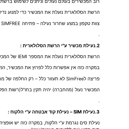
רוב המכשירים בעולם נעולים וניתנים לשימוש ברש
הרשת הסלולארית נועלת את המכשיר כדי למנוע נדי
צוות טקפון במצע שחרור נעילה – פתיחה SIMFREE לשימוש בכל הרשתות.
.
2.נעילת מכשיר ע"י הרשת הסלולארית :
הרשת הסלולארית נועלת את המספר IEMI של המכשיר – במקרים של דווח של אובדן או מכשיר גנוב… ועוד
במקרה כזה אין אפשרות כלל לפרוץ את המכשיר, הנע
פריצה לSimFree לא תעזור כלל – רק החלפה של מח המכשיר הפריצה תצליח .
המכשיר נעול (מהחברה) יהיה תקין בחו"ל(רשות הפל
.
3.נעילת SIM – נעילת קוד אבטחה ע"י הלקוח :
נעילת סים נגרמת ע"י הלקוח, במקרה כזה יש אופצ