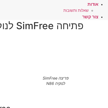
אודות
שאלות ותשובות
צור קשר
פתיחה SimFree לנוקיה N86 – לחץ כאן
פריצה SimFree
לנוקיה N86