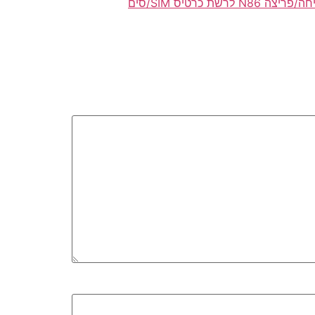
פתיחה/פריצה N86 לרשת כרטיס SIM/סים