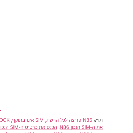
*
תוייג
N86 פריצה לכל הרשת
,
SIM אינו בתוקף
,
UNLOCK/פריצה/פריצת/פתיחה נוקיה/6
את ה-SIM הנכון N86
,
הכנס את כרטיס ה-SIM הנכון N86