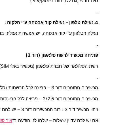
סים חדש (גם ללקוחות ביגטוק/איזי')
.
4.נעילת טלפון – נעילת קוד אבטחה ע"י הלקוח :
נעילה הטלפון ע"י קוד אבטחה, יש אפשרות אצלינו 
.
פתיחה מכשיר לרשת פלאפון (דור 3)
רשת הסלולאר של חברת פלאפון (מכשיר בעלי SIM) היא דור 3 בלבד, לכן מכשירים התומכים דור 2/2.5 – לא תעזור פתיחה של המכשיר !
.
מכשירים התומכים דור 3 – פריצה לכל הרשתות (סלקום/אורנג/פלאפון)
מכשירים התומכים דור 2/2.5 – פריצה לכל הרשתות (סלקום/אורנג)
זיהוי מכשיר דור 3 : רוב המכשירים דור 3 – יש להם זיהוי ע"י המצלמה מקדימה (מכשירים התומכים בתדר 2100 – דור 3).
אם יש לכם עדיין שאלות – שלחו לנו הודעה ב"
צור קש