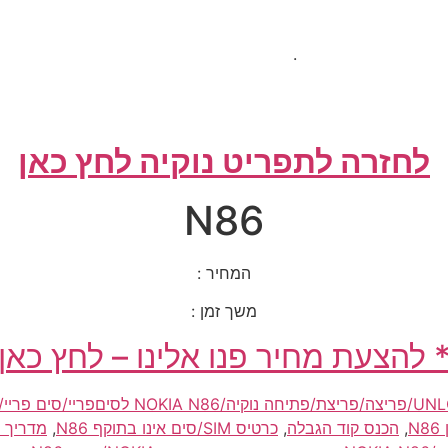
.
לחזרה לתפריט נוקיה לחץ כאן
N86
המחיר :
משך זמן :
 להצעת מחיר פנו אלינו – לחץ כאן
NOKIA N8 לסיםפריי/סים פריי/simfree
,
הכנס קוד הגבלה
,
כרטיס SIM/סים אינו בתוקף N86
,
מדריך שימוש