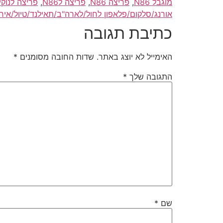
מוגבל N86
,
פריצה N86
,
פריצה לN86
,
פריצה לנוקיה/A N86
אורנג/סלקום/פלאפון לחול/לארה"ב/תאילנד/טיול/איר
כתיבת תגובה
האימייל לא יוצג באתר.
שדות החובה מסומנים
*
התגובה שלך
*
שם
*