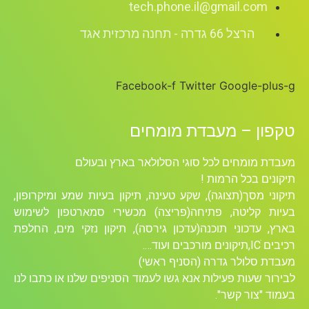
tech.phone.il@gmail.com
הרצל 66 גדרה - תחנה מרכזית אגד
Facebook-f
Twitter
Google-plus-g
טקפון – מעבדת מומחים
מעבדת מומחים לכל סוגי הסלולאר בארץ ובעולם
תיקונים בכל הרמות !
תיקוני מסך(תצוגה), שקע טעינה, תיקון בעיות שמע ומיקרופון,
בעיות קליטה, פתיחה(פריצה) מכשירי סמארטפון לשימוש
בארץ, עדכוני תוכנה(עדכון גירסה), תיקון נזקי מים, החלפת
רכיבים ICׁ,תיקונים מורכבים ועוד….
מעבדת סלולר גדרה (הסניף ראשי)
לבירור שעות פעילות אנא גשו לעמוד הסניפים שלנו או כתבו לנו
בעמוד "צור קשר".