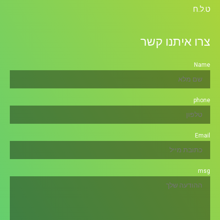
ט.ל.ח
צרו איתנו קשר
Name
phone
Email
msg