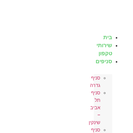
לג
תוכן
בית
שירותי
טקפון
סניפים
סניף
גדרה
סניף
תל
אביב
–
שינקין
סניף