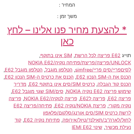
המחיר :
משך זמן :
* להצעת מחיר פנו אלינו – לחץ
כאן
תוייג
E62 פריצה לכל הרשת
,
SIM אינו בתוקף
,
UNLOCK/פריצה/פריצת/פתיחה נוקיה/NOKIA E62
לסיםפריי/סים פריי/simfree
,
הטלפון מוגבל
,
הטלפון מוגבל E62
,
הכנס את ה-SIM הנכון E62
,
הכנס את כרטיס ה-SIM הנכון E62
,
הכנס קוד הגבלה
,
כרטיס SIM/סים אינו בתוקף E62
,
מדריך
שימוש פריצה E62 נוקיה NOKIA
,
סים/SIM שגוי מוגבל E62
,
פריצה E62
,
פריצה לE62
,
פריצה לנוקיה/NOKIA E62
,
פריצה
נוקיה מקורי
,
פריצת NOKIA/נוקיה E62
,
פתיחה/פריצה E62
לרשת כרטיס SIM/סים אורנג/סלקום/פלאפון
לחול/לארה"ב/תאילנד/טיול/אירופה
,
פתיחת נוקיה E62
,
קוד
נעילת מכשיר
,
שינוי IEMI E62