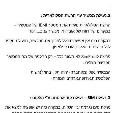
.
2.נעילת מכשיר ע"י הרשת הסלולארית :
הרשת הסלולארית נועלת את המספר IEMI של המכשיר –
במקרים של דווח של אובדן או מכשיר גנוב… ועוד
במקרה כזה אין אפשרות כלל לפרוץ את המכשיר, הנעילה תקפה
לכל הרשתות :סלקום,אורנג,פלאפון.
פריצה לSimFree לא תעזור כלל – רק החלפה של מח המכשיר
הפריצה תצליח .
המכשיר נעול (מהחברה) יהיה תקין בחו"ל(רשות
הפלסטינית,אירופה,ארה"ב והמזרח)
.
3.נעילת SIM – נעילת קוד אבטחה ע"י הלקוח :
נעילת סים נגרמת ע"י הלקוח, במקרה כזה יש אופציה למצא את