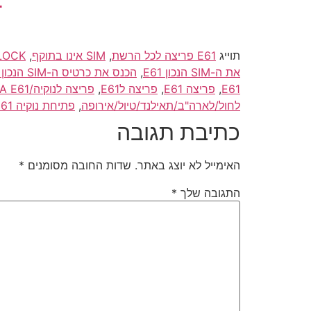
תוייג
E61 פריצה לכל הרשת
,
SIM אינו בתוקף
,
UNLOCK/פריצה/פריצת/פתיחה נוקיה/IA E61
את ה-SIM הנכון E61
,
הכנס את כרטיס ה-SIM הנכון E61
E61
,
פריצה E61
,
פריצה לE61
,
פריצה לנוקיה/NOKIA E61
לחול/לארה"ב/תאילנד/טיול/אירופה
,
פתיחת נוקיה E61
כתיבת תגובה
האימייל לא יוצג באתר.
שדות החובה מסומנים
*
התגובה שלך
*