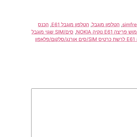
,
הטלפון מוגבל
,
הטלפון מוגבל E61
,
הכנס
צה E61 נוקיה NOKIA
,
סים/SIM שגוי מוגבל
פתיחה/פריצה E61 לרשת כרטיס SIM/סים אורנג/סלקום/פלאפון