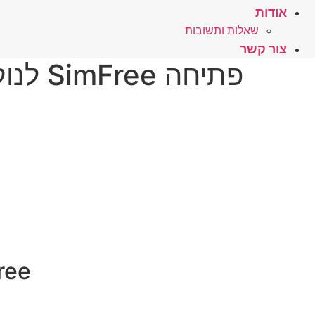
אודות
שאלות ותשובות
צור קשר
פתיחה SimFree לנוקיה E61 – לחץ כאן
SimFree – פת