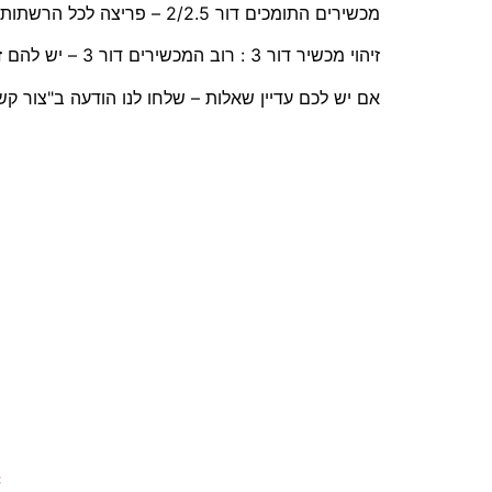
מכשירים התומכים דור 2/2.5 – פריצה לכל הרשתות (סלקום/אורנג)
זיהוי מכשיר דור 3 : רוב המכשירים דור 3 – יש להם זיהוי ע"י המצלמה מקדימה (מכשירים התומכים בתדר 2100 – דור 3).
אם יש לכם עדיין שאלות – שלחו לנו הודעה ב"צור קש
*