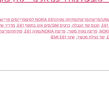
NOK לסיםפריי/סים פריי/simfree
,
הכנס קוד הגבלה
,
כרטיס SIM/סים אינו בתוקף E61
,
מדריך שימוש פרי
,
פריצה נוקיה מקורי
,
פריצת NOKIA/נוקיה E61
,
,
קוד נעילת מכשיר
,
שינוי IEMI E61