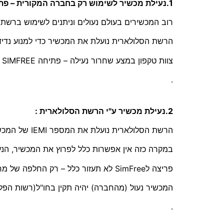
1.נעילת מכשיר לשימוש רק בחברה המקורית – פתיחה לסים פריי SimFree :
רוב המכשירים בעולם נעולים וניתנים לשימוש ברש
הרשת הסלולארית נועלת את המכשיר כדי למנוע נדי
צוות טקפון במצע שחרור נעילה – פתיחה SIMFREE לשימוש בכל הרשתות.
.
2.נעילת מכשיר ע"י הרשת הסלולארית :
הרשת הסלולארית נועלת את המספר IEMI של המכשיר – במקרים של דווח של אובדן או מכשיר גנוב… ועוד
במקרה כזה אין אפשרות כלל לפרוץ את המכשיר, הנע
פריצה לSimFree לא תעזור כלל – רק החלפה של מח המכשיר הפריצה תצליח .
המכשיר נעול (מהחברה) יהיה תקין בחו"ל(רשות הפל
.