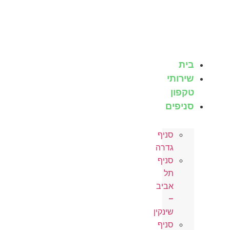
לג
תוכן
בית
שירותי
טקפון
סניפים
סניף
גדרה
סניף
תל
אביב
–
שינקין
סניף