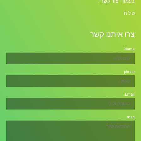
בעמוד "צור קשר".
ט.ל.ח
צרו איתנו קשר
Name
phone
Email
msg