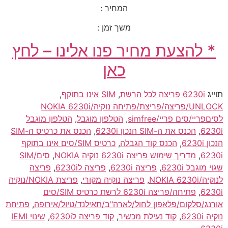
המחיר :
משך זמן :
* להצעת מחיר פנו אלינו – לחץ
כאן
תוייג
6230i פריצה לכל הרשת
,
SIM אינו בתוקף
,
UNLOCK/פריצה/פריצת/פתיחה נוקיה/NOKIA 6230i
לסיםפריי/סים פריי/simfree
,
הטלפון מוגבל
,
הטלפון מוגבל
6230i
,
הכנס את ה-SIM הנכון 6230i
,
הכנס את כרטיס ה-SIM
הנכון 6230i
,
הכנס קוד הגבלה
,
כרטיס SIM/סים אינו בתוקף
6230i
,
מדריך שימוש פריצה 6230i נוקיה NOKIA
,
סים/SIM
שגוי מוגבל 6230i
,
פריצה 6230i
,
פריצה ל6230i
,
פריצה
לנוקיה/NOKIA 6230i
,
פריצה נוקיה מקורי
,
פריצת NOKIA/נוקיה
6230i
,
פתיחה/פריצה 6230i לרשת כרטיס SIM/סים
אורנג/סלקום/פלאפון לחול/לארה"ב/תאילנד/טיול/אירופה
,
פתיחת
נוקיה 6230i
,
קוד נעילת מכשיר
,
קוד פריצה ל6230i
,
שינוי IEMI