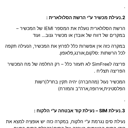
.
2.נעילת מכשיר ע"י הרשת הסלולארית :
הרשת הסלולארית נועלת את המספר IEMI של המכשיר –
במקרים של דווח של אובדן או מכשיר גנוב… ועוד
במקרה כזה אין אפשרות כלל לפרוץ את המכשיר, הנעילה תקפה
לכל הרשתות :סלקום,אורנג,פלאפון.
פריצה לSimFree לא תעזור כלל – רק החלפה של מח המכשיר
הפריצה תצליח .
המכשיר נעול (מהחברה) יהיה תקין בחו"ל(רשות
הפלסטינית,אירופה,ארה"ב והמזרח)
.
3.נעילת SIM – נעילת קוד אבטחה ע"י הלקוח :
נעילת סים נגרמת ע"י הלקוח, במקרה כזה יש אופציה למצא את