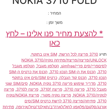
NOKIA 3710 FOLD
המחיר :
משך זמן :
* להצעת מחיר פנו אלינו – לחץ
כאן
תוייג
3710 פריצה לכל הרשת
,
SIM אינו בתוקף
,
UNLOCK/פריצה/פריצת/פתיחה נוקיה/NOKIA 3710
לסיםפריי/סים פריי/simfree
,
הטלפון מוגבל
,
הטלפון מוגבל
3710
,
הכנס את ה-SIM הנכון 3710
,
הכנס את כרטיס ה-SIM
הנכון 3710
,
הכנס קוד הגבלה
,
כרטיס SIM/סים אינו בתוקף
3710
,
מדריך שימוש פריצה 3710 נוקיה NOKIA
,
סים/SIM שגוי
מוגבל 3710
,
פריצה 3710
,
פריצה 3710f
,
פריצה ל3710
,
פריצה
לנוקיה/NOKIA 3710
,
פריצה נוקיה מקורי
,
פריצת NOKIA/נוקיה
3710
,
פתיחה/פריצה 3710 לרשת כרטיס SIM/סים
אורנג/סלקום/פלאפון לחול/לארה"ב/תאילנד/טיול/אירופה
,
פתיחת