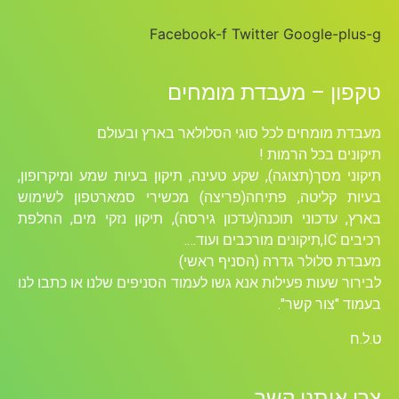
Facebook-f
Twitter
Google-plus-g
טקפון – מעבדת מומחים
מעבדת מומחים לכל סוגי הסלולאר בארץ ובעולם
תיקונים בכל הרמות !
תיקוני מסך(תצוגה), שקע טעינה, תיקון בעיות שמע ומיקרופון,
בעיות קליטה, פתיחה(פריצה) מכשירי סמארטפון לשימוש
בארץ, עדכוני תוכנה(עדכון גירסה), תיקון נזקי מים, החלפת
רכיבים ICׁ,תיקונים מורכבים ועוד….
מעבדת סלולר גדרה (הסניף ראשי)
לבירור שעות פעילות אנא גשו לעמוד הסניפים שלנו או כתבו לנו
בעמוד "צור קשר".
ט.ל.ח
צרו איתנו קשר