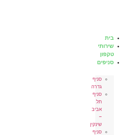
לג
תוכן
בית
שירותי
טקפון
סניפים
סניף
גדרה
סניף
תל
אביב
–
שינקין
סניף