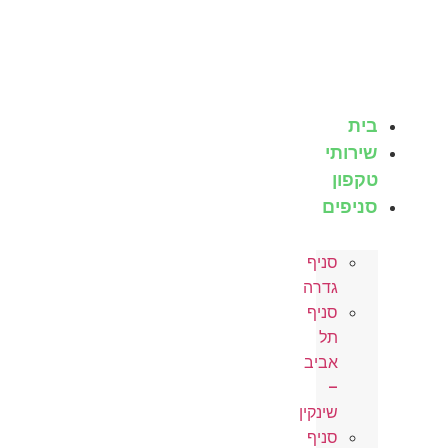
לג
תוכן
בית
שירותי
טקפון
סניפים
סניף
גדרה
סניף
תל
אביב
–
שינקין
סניף