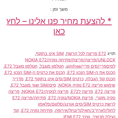
משך זמן :
* להצעת מחיר פנו אלינו – לחץ
כאן
תוייג
E72 פריצה לכל הרשת
,
SIM אינו בתוקף
,
UNLOCK/פריצה/פריצת/פתיחה נוקיה/NOKIA E72
לסיםפריי/סים פריי/simfree
,
הטלפון מוגבל
,
הטלפון מוגבל E72
,
הכנס את ה-SIM הנכון E72
,
הכנס את כרטיס ה-SIM הנכון E72
,
הכנס קוד הגבלה
,
כרטיס SIM/סים אינו בתוקף E72
,
מדריך
שימוש פריצה E72 נוקיה NOKIA
,
סים/SIM שגוי מוגבל E72
,
פריצה E72
,
פריצה לE72
,
פריצה לנוקיה/NOKIA E72
,
פריצה
נוקיה מקורי
,
פריצת NOKIA/נוקיה E72
,
פתיחה/פריצה E72
לרשת כרטיס SIM/סים אורנג/סלקום/פלאפון
לחול/לארה"ב/תאילנד/טיול/אירופה
,
פתיחת נוקיה E72
,
קוד
נעילת מכשיר
,
שינוי IEMI E72