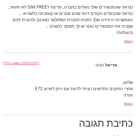
כנראה שהמכשירים שלך נעולים בחברה, פריצה לSIM FREE לא תעזור,
כנראה שהבעלים הקודם דווח שהם גנובים או קומבינה כלשהיא …
האפשרות היחידה שלך לפנות לחברת הסלולאר (אורנג) ולהוכיח להם
שקנית את המכשירים (אם יש לך מסמך כלשהו) ..
בהצלחה!
Reply
05/01/2011 בשעה 11:53
אריאל
הגיב:
שלום,
אחרי החוקים החדשים רציתי לדעת אם ניתן לפרוץ E72
תודה
Reply
כתיבת תגובה