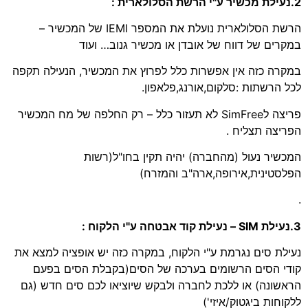
2.נעילת מכשיר ע"י הרשת הסלולארית :
הרשת הסלולארית נועלת את המספר IEMI של המכשיר –
במקרים של דווח של אובדן או מכשיר גנוב… ועוד
במקרה כזה אין אפשרות כלל לפרוץ את המכשיר, הנעילה תקפה
לכל הרשתות :סלקום,אורנג,פלאפון.
פריצה לSimFree לא תעזור כלל – רק החלפה של מח המכשיר
הפריצה תצליח .
המכשיר נעול (מהחברה) יהיה תקין בחו"ל(רשות
הפלסטינית,אירופה,ארה"ב והמזרח)
.
3.נעילת SIM – נעילת קוד אבטחה ע"י הלקוח :
נעילת סים נגרמת ע"י הלקוח, במקרה כזה יש אופציה למצא את
קודי הסים הרשומים בערכה של הסים(בקבלת הסים בפעם
הראשונה) או ללכת לחברה ולבקש שיוציאו לכם סים חדש (גם
ללקוחות ביגטוק/איזי')