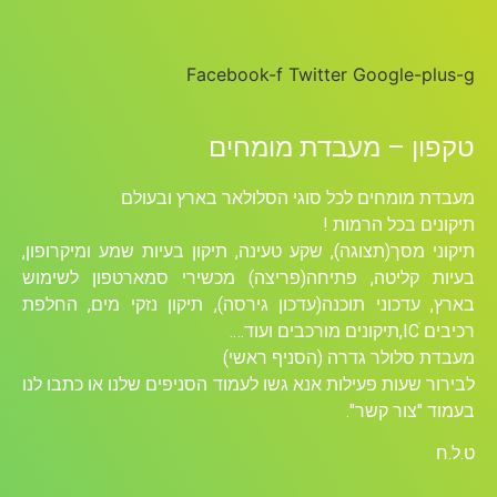
Facebook-f
Twitter
Google-plus-g
טקפון – מעבדת מומחים
מעבדת מומחים לכל סוגי הסלולאר בארץ ובעולם
תיקונים בכל הרמות !
תיקוני מסך(תצוגה), שקע טעינה, תיקון בעיות שמע ומיקרופון,
בעיות קליטה, פתיחה(פריצה) מכשירי סמארטפון לשימוש
בארץ, עדכוני תוכנה(עדכון גירסה), תיקון נזקי מים, החלפת
רכיבים ICׁ,תיקונים מורכבים ועוד….
מעבדת סלולר גדרה (הסניף ראשי)
לבירור שעות פעילות אנא גשו לעמוד הסניפים שלנו או כתבו לנו
בעמוד "צור קשר".
ט.ל.ח