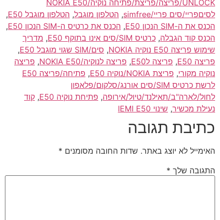
UNLOCK/פריצה/פריצת/פתיחה נוקיה/NOKIA E50
לסיםפריי/סים פריי/simfree
,
הטלפון מוגבל
,
הטלפון מוגבל E50
,
הכנס את ה-SIM הנכון E50
,
הכנס את כרטיס ה-SIM הנכון E50
,
הכנס קוד הגבלה
,
כרטיס SIM/סים אינו בתוקף E50
,
מדריך
שימוש פריצה E50 נוקיה NOKIA
,
סים/SIM שגוי מוגבל E50
,
פריצה E50
,
פריצה לE50
,
פריצה לנוקיה/NOKIA E50
,
פריצה
נוקיה מקורי
,
פריצת NOKIA/נוקיה E50
,
פתיחה/פריצה E50
לרשת כרטיס SIM/סים אורנג/סלקום/פלאפון
לחול/לארה"ב/תאילנד/טיול/אירופה
,
פתיחת נוקיה E50
,
קוד
נעילת מכשיר
,
שינוי IEMI E50
כתיבת תגובה
האימייל לא יוצג באתר.
שדות החובה מסומנים
*
התגובה שלך
*