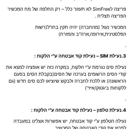
פריצה לSimFree לא תעזור כלל – רק החלפה של מח המכשיר
הפריצה תצליח .
המכשיר נעול (מהחברה) יהיה תקין בחו"ל(רשות
הפלסטינית,אירופה,ארה"ב והמזרח)
.
3.נעילת SIM – נעילת קוד אבטחה ע"י הלקוח :
נעילת סים נגרמת ע"י הלקוח, במקרה כזה יש אופציה למצא את
קודי הסים הרשומים בערכה של הסים(בקבלת הסים בפעם
הראשונה) או ללכת לחברה ולבקש שיוציאו לכם סים חדש (גם
ללקוחות ביגטוק/איזי')
.
4.נעילת טלפון – נעילת קוד אבטחה ע"י הלקוח :
נעילה הטלפון ע"י קוד אבטחה, יש אפשרות אצלינו במעבדה
לפרוץ את קודי האבטחה של המכשיר.