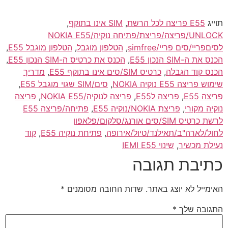
תוייג
E55 פריצה לכל הרשת
,
SIM אינו בתוקף
,
UNLOCK/פריצה/פריצת/פתיחה נוקיה/NOKIA E55
לסיםפריי/סים פריי/simfree
,
הטלפון מוגבל
,
הטלפון מוגבל E55
,
הכנס את ה-SIM הנכון E55
,
הכנס את כרטיס ה-SIM הנכון E55
,
הכנס קוד הגבלה
,
כרטיס SIM/סים אינו בתוקף E55
,
מדריך
שימוש פריצה E55 נוקיה NOKIA
,
סים/SIM שגוי מוגבל E55
,
פריצה E55
,
פריצה לE55
,
פריצה לנוקיה/NOKIA E55
,
פריצה
נוקיה מקורי
,
פריצת NOKIA/נוקיה E55
,
פתיחה/פריצה E55
לרשת כרטיס SIM/סים אורנג/סלקום/פלאפון
לחול/לארה"ב/תאילנד/טיול/אירופה
,
פתיחת נוקיה E55
,
קוד
נעילת מכשיר
,
שינוי IEMI E55
כתיבת תגובה
האימייל לא יוצג באתר.
שדות החובה מסומנים
*
התגובה שלך
*