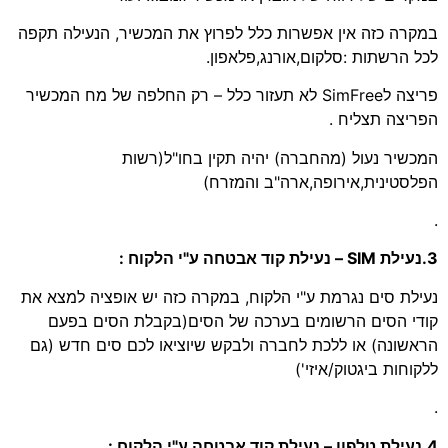
במקרה כזה אין אפשרות כלל לפרוץ את המכשיר, הנעילה תקפה
לכל הרשתות :סלקום,אורנג,פלאפון.
פריצה לSimFree לא תעזור כלל – רק החלפה של מח המכשיר
הפריצה תצליח .
המכשיר נעול (מהחברה) יהיה תקין בחו"ל(רשות
הפלסטינית,אירופה,ארה"ב והמזרח)
.
3.נעילת SIM – נעילת קוד אבטחה ע"י הלקוח :
נעילת סים נגרמת ע"י הלקוח, במקרה כזה יש אופציה למצא את
קודי הסים הרשומים בערכה של הסים(בקבלת הסים בפעם
הראשונה) או ללכת לחברה ולבקש שיוציאו לכם סים חדש (גם
ללקוחות ביגטוק/איזי')
.
4.נעילת טלפון – נעילת קוד אבטחה ע"י הלקוח :