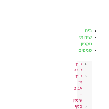
לג
תוכן
בית
שירותי
טקפון
סניפים
סניף
גדרה
סניף
תל
אביב
–
שינקין
סניף