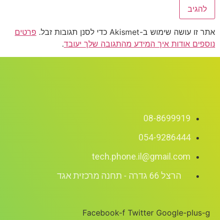
אתר זו עושה שימוש ב-Akismet כדי לסנן תגובות זבל.
פרטים
נוספים אודות איך המידע מהתגובה שלך יעובד
.
08-8699919
054-9286444
tech.phone.il@gmail.com
הרצל 66 גדרה - תחנה מרכזית אגד
Facebook-f
Twitter
Google-plus-g