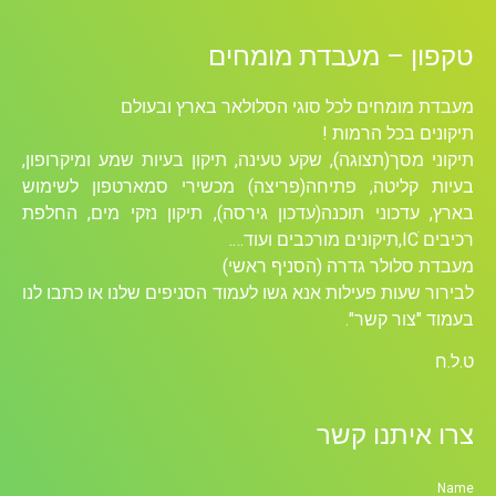
טקפון – מעבדת מומחים
מעבדת מומחים לכל סוגי הסלולאר בארץ ובעולם
תיקונים בכל הרמות !
תיקוני מסך(תצוגה), שקע טעינה, תיקון בעיות שמע ומיקרופון,
בעיות קליטה, פתיחה(פריצה) מכשירי סמארטפון לשימוש
בארץ, עדכוני תוכנה(עדכון גירסה), תיקון נזקי מים, החלפת
רכיבים ICׁ,תיקונים מורכבים ועוד….
מעבדת סלולר גדרה (הסניף ראשי)
לבירור שעות פעילות אנא גשו לעמוד הסניפים שלנו או כתבו לנו
בעמוד "צור קשר".
ט.ל.ח
צרו איתנו קשר
Name