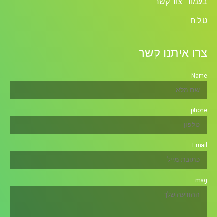
בעמוד "צור קשר".
ט.ל.ח
צרו איתנו קשר
Name
phone
Email
msg