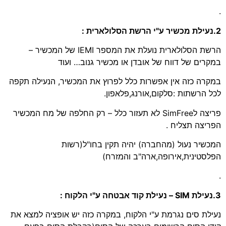
.
2.נעילת מכשיר ע"י הרשת הסלולארית :
הרשת הסלולארית נועלת את המספר IEMI של המכשיר –
במקרים של דווח של אובדן או מכשיר גנוב… ועוד
במקרה כזה אין אפשרות כלל לפרוץ את המכשיר, הנעילה תקפה
לכל הרשתות :סלקום,אורנג,פלאפון.
פריצה לSimFree לא תעזור כלל – רק החלפה של מח המכשיר
הפריצה תצליח .
המכשיר נעול (מהחברה) יהיה תקין בחו"ל(רשות
הפלסטינית,אירופה,ארה"ב והמזרח)
.
3.נעילת SIM – נעילת קוד אבטחה ע"י הלקוח :
נעילת סים נגרמת ע"י הלקוח, במקרה כזה יש אופציה למצא את