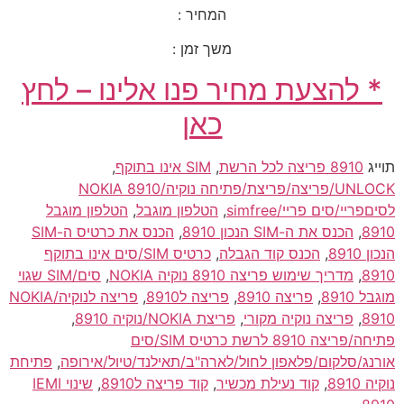
המחיר :
משך זמן :
* להצעת מחיר פנו אלינו – לחץ
כאן
תוייג
8910 פריצה לכל הרשת
,
SIM אינו בתוקף
,
UNLOCK/פריצה/פריצת/פתיחה נוקיה/NOKIA 8910
לסיםפריי/סים פריי/simfree
,
הטלפון מוגבל
,
הטלפון מוגבל
8910
,
הכנס את ה-SIM הנכון 8910
,
הכנס את כרטיס ה-SIM
הנכון 8910
,
הכנס קוד הגבלה
,
כרטיס SIM/סים אינו בתוקף
8910
,
מדריך שימוש פריצה 8910 נוקיה NOKIA
,
סים/SIM שגוי
מוגבל 8910
,
פריצה 8910
,
פריצה ל8910
,
פריצה לנוקיה/NOKIA
8910
,
פריצה נוקיה מקורי
,
פריצת NOKIA/נוקיה 8910
,
פתיחה/פריצה 8910 לרשת כרטיס SIM/סים
אורנג/סלקום/פלאפון לחול/לארה"ב/תאילנד/טיול/אירופה
,
פתיחת
נוקיה 8910
,
קוד נעילת מכשיר
,
קוד פריצה ל8910
,
שינוי IEMI