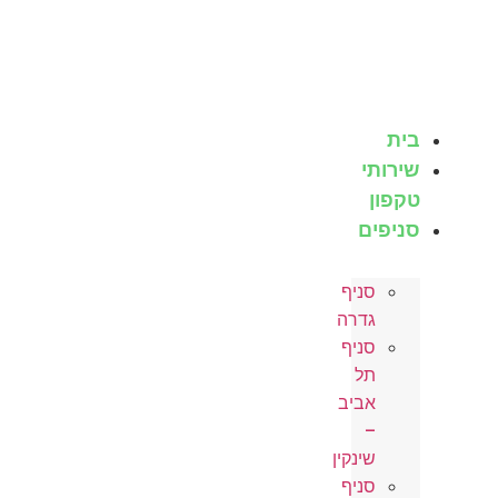
לג
תוכן
בית
שירותי
טקפון
סניפים
סניף
גדרה
סניף
תל
אביב
–
שינקין
סניף