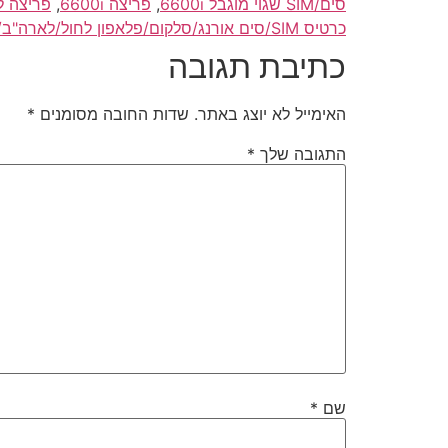
סים/SIM שגוי מוגבל 6600i
,
פריצה 6600i
,
פריצה ל6600i
כרטיס SIM/סים אורנג/סלקום/פלאפון לחול/לארה"ב/תאילנד/טיול/אירופה
כתיבת תגובה
האימייל לא יוצג באתר.
שדות החובה מסומנים
*
התגובה שלך
*
שם
*