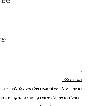
SimFree – פת
פת
.
.
הסבר כללי :
מכשיר נעול – יש 4 סוגים של נעילה לטלפון נייד.
1.נעילת מכשיר לשימוש רק בחברה המקורית – פתיחה לסים פריי SimFree :