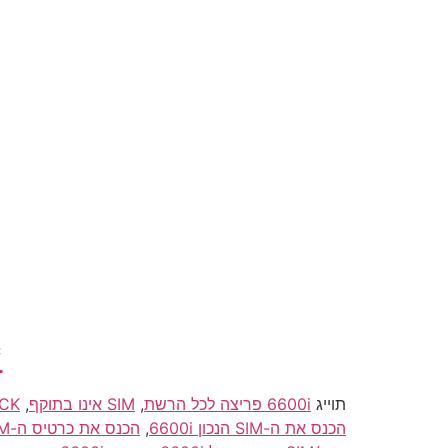
*
תוייג
6600i פריצה לכל הרשת
,
SIM אינו בתוקף
,
UNLOCK/פריצה/פריצת/פת
הכנס את ה-SIM הנכון 6600i
,
הכנס את כרטיס ה-SIM הנכון 6600i