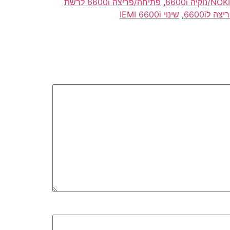
,
פתיחה/פריצה 6600i לרשת
ה ל6600i
,
שינוי IEMI 6600i