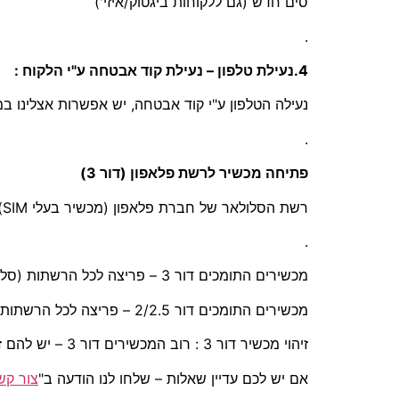
סים חדש (גם ללקוחות ביגטוק/איזי')
.
4.נעילת טלפון – נעילת קוד אבטחה ע"י הלקוח :
נעילה הטלפון ע"י קוד אבטחה, יש אפשרות אצלינו 
.
פתיחה מכשיר לרשת פלאפון (דור 3)
רשת הסלולאר של חברת פלאפון (מכשיר בעלי SIM) היא דור 3 בלבד, לכן מכשירים התומכים דור 2/2.5 – לא תעזור פתיחה של המכשיר !
.
מכשירים התומכים דור 3 – פריצה לכל הרשתות (סלקום/אורנג/פלאפון)
מכשירים התומכים דור 2/2.5 – פריצה לכל הרשתות (סלקום/אורנג)
זיהוי מכשיר דור 3 : רוב המכשירים דור 3 – יש להם זיהוי ע"י המצלמה מקדימה (מכשירים התומכים בתדר 2100 – דור 3).
אם יש לכם עדיין שאלות – שלחו לנו הודעה ב"
צור קש