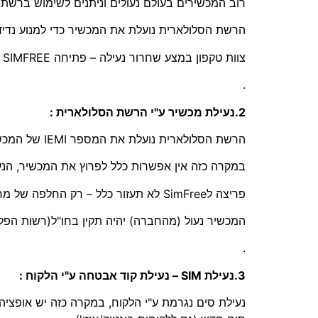
רוב המכשירים בעולם נעולים וניתנים לשימוש ברש
הרשת הסלולארית נועלת את המכשיר כדי למנוע נדי
צוות טקפון במצע שחרור נעילה – פתיחה SIMFREE לשימוש בכל הרשתות.
.
2.נעילת מכשיר ע"י הרשת הסלולארית :
הרשת הסלולארית נועלת את המספר IEMI של המכשיר – במקרים של דווח של אובדן או מכשיר גנוב… ועוד
במקרה כזה אין אפשרות כלל לפרוץ את המכשיר, הנע
פריצה לSimFree לא תעזור כלל – רק החלפה של מח המכשיר הפריצה תצליח .
המכשיר נעול (מהחברה) יהיה תקין בחו"ל(רשות הפל
.
3.נעילת SIM – נעילת קוד אבטחה ע"י הלקוח :
נעילת סים נגרמת ע"י הלקוח, במקרה כזה יש אופצ