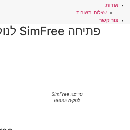
אודות
שאלות ותשובות
צור קשר
פתיחה SimFree לנוקיה 6600i – לחץ כאן
פריצה SimFree
לנוקיה 6600i