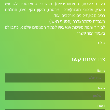
בעיות קליטה, פתיחה(פריצה) מכשירי סמארטפון לשימוש
בארץ, עדכוני תוכנה(עדכון גירסה), תיקון נזקי מים, החלפת
רכיבים ICׁ,תיקונים מורכבים ועוד….
מעבדת סלולר גדרה (הסניף ראשי)
לבירור שעות פעילות אנא גשו לעמוד הסניפים שלנו או כתבו לנו
בעמוד "צור קשר".
ט.ל.ח
צרו איתנו קשר
Name
phone
Email