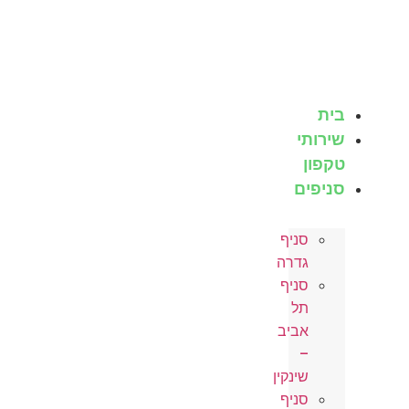
לג
תוכן
בית
שירותי
טקפון
סניפים
סניף
גדרה
סניף
תל
אביב
–
שינקין
סניף