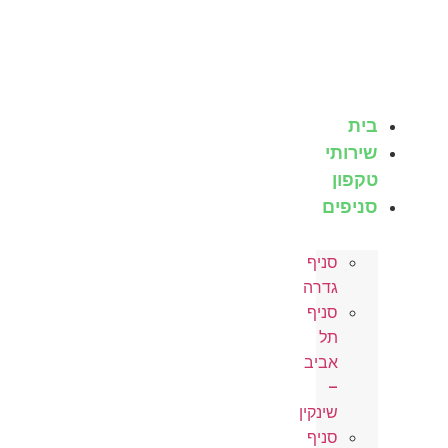
לג
תוכן
בית
שירותי
טקפון
סניפים
סניף
גדרה
סניף
תל
אביב
–
שינקין
סניף