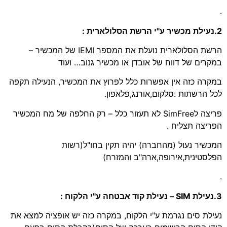
.
2.נעילת מכשיר ע"י הרשת הסלולארית :
הרשת הסלולארית נועלת את המספר IEMI של המכשיר –
במקרים של דווח של אובדן או מכשיר גנוב… ועוד
במקרה כזה אין אפשרות כלל לפרוץ את המכשיר, הנעילה תקפה
לכל הרשתות :סלקום,אורנג,פלאפון.
פריצה לSimFree לא תעזור כלל – רק החלפה של מח המכשיר
הפריצה תצליח .
המכשיר נעול (מהחברה) יהיה תקין בחו"ל(רשות
הפלסטינית,אירופה,ארה"ב והמזרח)
.
3.נעילת SIM – נעילת קוד אבטחה ע"י הלקוח :
נעילת סים נגרמת ע"י הלקוח, במקרה כזה יש אופציה למצא את