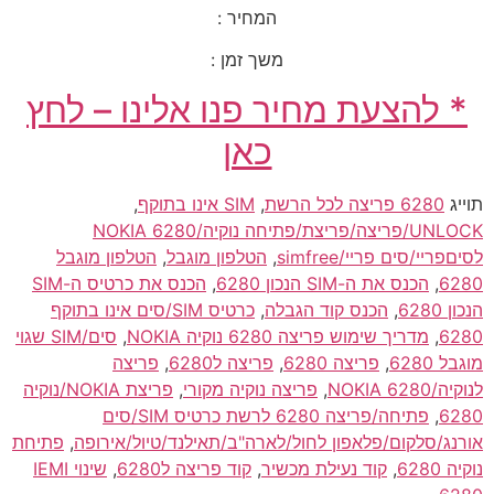
המחיר :
משך זמן :
* להצעת מחיר פנו אלינו – לחץ
כאן
תוייג
6280 פריצה לכל הרשת
,
SIM אינו בתוקף
,
UNLOCK/פריצה/פריצת/פתיחה נוקיה/NOKIA 6280
לסיםפריי/סים פריי/simfree
,
הטלפון מוגבל
,
הטלפון מוגבל
6280
,
הכנס את ה-SIM הנכון 6280
,
הכנס את כרטיס ה-SIM
הנכון 6280
,
הכנס קוד הגבלה
,
כרטיס SIM/סים אינו בתוקף
6280
,
מדריך שימוש פריצה 6280 נוקיה NOKIA
,
סים/SIM שגוי
מוגבל 6280
,
פריצה 6280
,
פריצה ל6280
,
פריצה
לנוקיה/NOKIA 6280
,
פריצה נוקיה מקורי
,
פריצת NOKIA/נוקיה
6280
,
פתיחה/פריצה 6280 לרשת כרטיס SIM/סים
אורנג/סלקום/פלאפון לחול/לארה"ב/תאילנד/טיול/אירופה
,
פתיחת
נוקיה 6280
,
קוד נעילת מכשיר
,
קוד פריצה ל6280
,
שינוי IEMI