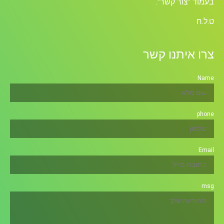
בעמוד "צור קשר".
ט.ל.ח
צרו איתנו קשר
Name
phone
Email
msg