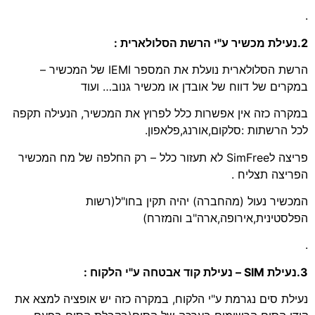
.
2.נעילת מכשיר ע"י הרשת הסלולארית :
הרשת הסלולארית נועלת את המספר IEMI של המכשיר –
במקרים של דווח של אובדן או מכשיר גנוב… ועוד
במקרה כזה אין אפשרות כלל לפרוץ את המכשיר, הנעילה תקפה
לכל הרשתות :סלקום,אורנג,פלאפון.
פריצה לSimFree לא תעזור כלל – רק החלפה של מח המכשיר
הפריצה תצליח .
המכשיר נעול (מהחברה) יהיה תקין בחו"ל(רשות
הפלסטינית,אירופה,ארה"ב והמזרח)
.
3.נעילת SIM – נעילת קוד אבטחה ע"י הלקוח :
נעילת סים נגרמת ע"י הלקוח, במקרה כזה יש אופציה למצא את