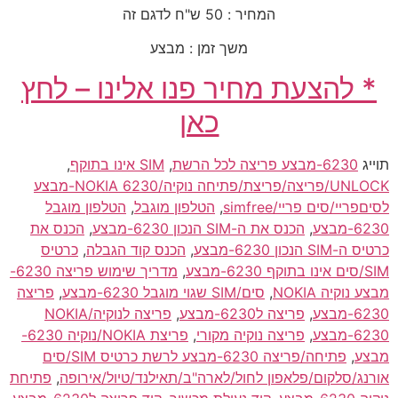
המחיר : 50 ש"ח לדגם זה
משך זמן : מבצע
* להצעת מחיר פנו אלינו – לחץ
כאן
תוייג
6230-מבצע פריצה לכל הרשת
,
SIM אינו בתוקף
,
UNLOCK/פריצה/פריצת/פתיחה נוקיה/NOKIA 6230-מבצע
לסיםפריי/סים פריי/simfree
,
הטלפון מוגבל
,
הטלפון מוגבל
6230-מבצע
,
הכנס את ה-SIM הנכון 6230-מבצע
,
הכנס את
כרטיס ה-SIM הנכון 6230-מבצע
,
הכנס קוד הגבלה
,
כרטיס
SIM/סים אינו בתוקף 6230-מבצע
,
מדריך שימוש פריצה 6230-
מבצע נוקיה NOKIA
,
סים/SIM שגוי מוגבל 6230-מבצע
,
פריצה
6230-מבצע
,
פריצה ל6230-מבצע
,
פריצה לנוקיה/NOKIA
6230-מבצע
,
פריצה נוקיה מקורי
,
פריצת NOKIA/נוקיה 6230-
מבצע
,
פתיחה/פריצה 6230-מבצע לרשת כרטיס SIM/סים
אורנג/סלקום/פלאפון לחול/לארה"ב/תאילנד/טיול/אירופה
,
פתיחת