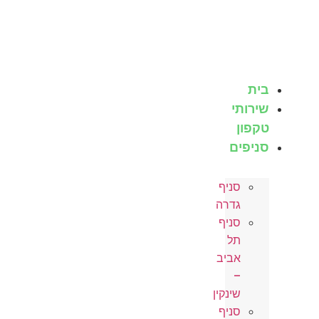
לג
תוכן
בית
שירותי
טקפון
סניפים
סניף
גדרה
סניף
תל
אביב
–
שינקין
סניף