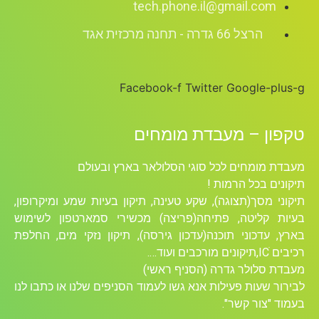
tech.phone.il@gmail.com
הרצל 66 גדרה - תחנה מרכזית אגד
Facebook-f
Twitter
Google-pl
ון – מעבדת מומחים
ת מומחים לכל סוגי הסלולאר בארץ ובעולם
נים בכל הרמות !
ני מסך(תצוגה), שקע טעינה, תיקון בעיות שמע ומיקרופון,
ת קליטה, פתיחה(פריצה) מכשירי סמארטפון לשימוש
, עדכוני תוכנה(עדכון גירסה), תיקון נזקי מים, החלפת
 מורכבים ועוד….
ת סלולר גדרה (הסניף ראשי)
ור שעות פעילות אנא גשו לעמוד הסניפים שלנו או כתבו לנו
ד "צור קשר".