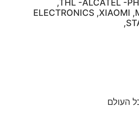
,THL -ALCATEL -P
ELECTRONICS ,XIAOMI ,
,ST
ל העולם