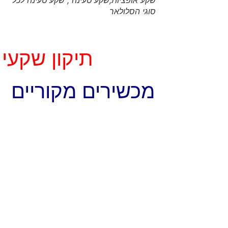
שקע אופציות,שקע טעינה , שקע טעינה לכל
סוגי הסלולאר
תיקון שקעי טע
מכשירים מקוריים –