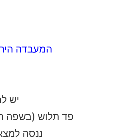
המעבדה היחידה ב
יש ל
פד תלוש (בשפה המקו
ננסה למצא 