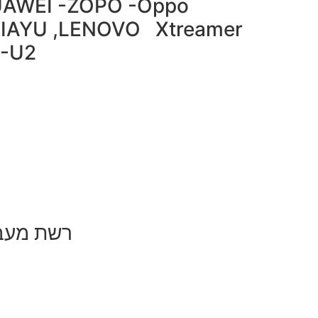
UAWEI -ZOPO -Oppo
JIAYU ,LENOVO Xtreamer
S-U2
רשת מעבד