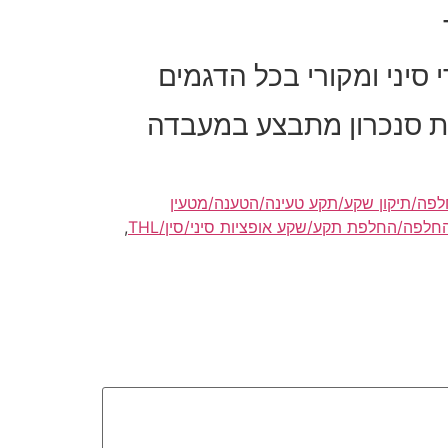
 סיני ומקורי בכל הדגמים
יות סנכרון מתבצע במעבדה
ה/תיקון שקע/תקע טעינה/הטענה/מטעין
החלפה/החלפת תקע/שקע אופציות סיני/סין/THL
,