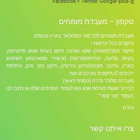
Facebook-f
Twitter
Google-plus-g
טקפון – מעבדת מומחים
מעבדת מומחים לכל סוגי הסלולאר בארץ ובעולם
תיקונים בכל הרמות !
תיקוני מסך(תצוגה), שקע טעינה, תיקון בעיות שמע ומיקרופון,
בעיות קליטה, פתיחה(פריצה) מכשירי סמארטפון לשימוש
בארץ, עדכוני תוכנה(עדכון גירסה), תיקון נזקי מים, החלפת
רכיבים ICׁ,תיקונים מורכבים ועוד….
מעבדת סלולר גדרה (הסניף ראשי)
לבירור שעות פעילות אנא גשו לעמוד הסניפים שלנו או כתבו לנו
בעמוד "צור קשר".
ט.ל.ח
צרו איתנו קשר