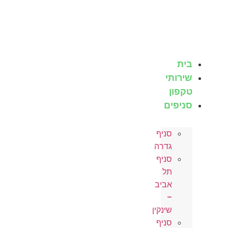
לג
תוכן
בית
שירותי
טקפון
סניפים
סניף
גדרה
סניף
תל
אביב
–
שינקין
סניף