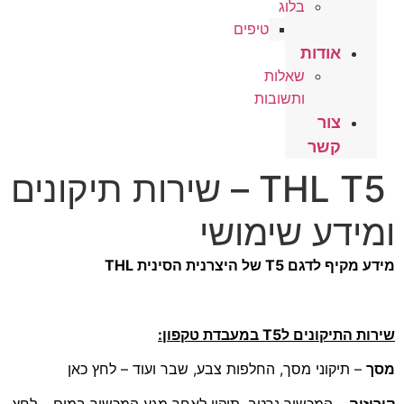
בלוג
טיפים
אודות
שאלות
ותשובות
צור
קשר
THL T5 – שירות תיקונים
ומידע שימושי
מידע מקיף לדגם T5 של היצרנית הסינית THL
שירות התיקונים לT5 במעבדת טקפון:
מסך
– תיקוני מסך, החלפות צבע, שבר ועוד – לחץ כאן
קורוזיה
– המכשיר נרטב, תיקון לאחר מגע המכשיר במים – לחץ