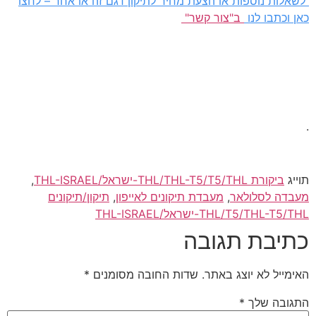
לשאלות נוספות או הצעת מחיר לתיקון דגם זה או אחר – לחצו
כאן וכתבו לנו
ב"צור קשר"
.
תוייג
ביקורת THL/THL-T5/T5/THL-ישראל/THL-ISRAEL
,
מעבדה לסלולאר
,
מעבדת תיקונים לאייפון
,
תיקון/תיקונים
THL/T5/THL-T5/THL-ישראל/THL-ISRAEL
כתיבת תגובה
האימייל לא יוצג באתר.
שדות החובה מסומנים
*
התגובה שלך
*