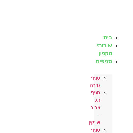
לג
תוכן
בית
שירותי
טקפון
סניפים
סניף
גדרה
סניף
תל
אביב
–
שינקין
סניף