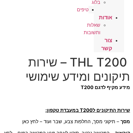
בלוג
טיפים
אודות
שאלות
ותשובות
צור
קשר
THL T200 – שירות
תיקונים ומידע שימושי
מידע מקיף לדגם T200
שירות התיקונים לT200 במעבדת טקפון:
מסך
– תיקוני מסך, החלפות צבע, שבר ועוד – לחץ כאן
קורוזיה
– המכשיר נרטב, תיקון לאחר מגע המכשיר במים – לחץ