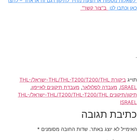
לשאלות נוספות או הצעת מחיר לתיקון דגם זה או אחר – לחצו
כאן וכתבו לנו
ב"צור קשר"
.
תוייג
ביקורת THL/THL-T200/T200/THL-ישראל/THL-
ISRAEL
,
מעבדה לסלולאר
,
מעבדת תיקונים לאייפון
,
תיקון/תיקונים THL/T200/THL-T200/THL-ישראל/THL-
ISRAEL
כתיבת תגובה
האימייל לא יוצג באתר.
שדות החובה מסומנים
*