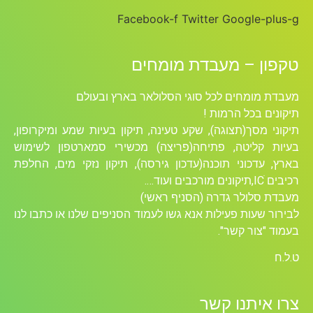
Facebook-f
Twitter
Google-plus-g
טקפון – מעבדת מומחים
מעבדת מומחים לכל סוגי הסלולאר בארץ ובעולם
תיקונים בכל הרמות !
תיקוני מסך(תצוגה), שקע טעינה, תיקון בעיות שמע ומיקרופון,
בעיות קליטה, פתיחה(פריצה) מכשירי סמארטפון לשימוש
בארץ, עדכוני תוכנה(עדכון גירסה), תיקון נזקי מים, החלפת
רכיבים ICׁ,תיקונים מורכבים ועוד….
מעבדת סלולר גדרה (הסניף ראשי)
לבירור שעות פעילות אנא גשו לעמוד הסניפים שלנו או כתבו לנו
בעמוד "צור קשר".
ט.ל.ח
צרו איתנו קשר