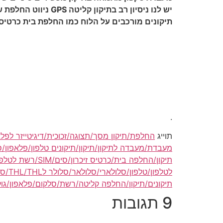
יש לנו ניסיון רב בתיקון קליטה GPS ניווט החלפת שקע טעינה למכשירי THL תיקוני שמע באוזניה צלצלן זמזם ובעיות שמיעה אחרות,
תיקונים מורכבים על הלוח כמו החלפת בית כרטיס זיכרון או סים או בעיות זיהוי ברש
.
תוייג
החלפת/תיקון מסך/תצוגה/זכוכית/דיגיטייזר לפלאפ
מעבדת/מעבדה לתיקון/תיקון/תיקונים טלפון/פלאפון/סל
תיקון/החלפה בית/כרטיס זיכרון/סים/SIM/רשת לטלפון/טלפון/סלולארי/סלולאר/סלולר לTHL/THL/סיני
לטלפון/טלפון/סלולארי/סלולאר/סלולר לTHL/THL/סיני THL
תיקונים/תיקון/החלפה קליטה/רשת/סלקום/פלאפון/גולן/הוט-מ
9 תגובות