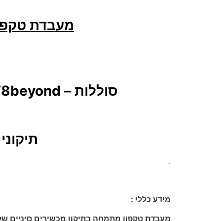
מעבדת טקפון 
סוללות – W100 , W100s , W200,W200s W8 W8s W8plus W8beyond
תיקוני GPS למכשירים סיניים (אין הצלחה 100%
.
מידע כללי :
מעבדת טקפון מתמחה בתיקון מכשירים סיניים של חברת THL, החלפת מסך תצוגה מסך מגע דיגיטייזר ה