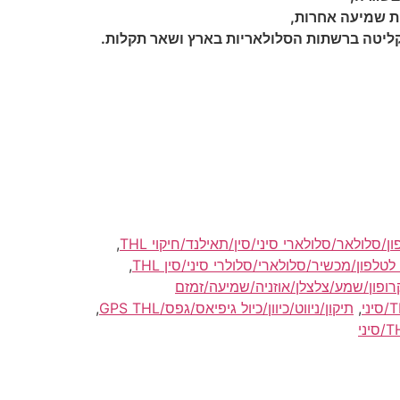
סלולאר/סלולארי סיני/סין/תאילנד/חיקוי THL
,
לפון/מכשיר/סלולארי/סלולרי סיני/סין THL
,
רופון/שמע/צלצלן/אוזניה/שמיעה/זמזם
,
תיקון/ניווט/כיוון/כיול גיפיאס/גפס/GPS THL
,