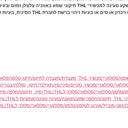
ת לחברת THL הסינית, בעיות קליטה ברשתות הסלולאריות בארץ ושאר תקלות.
ון/סלולארי/מכשיר THL
,
מעבדת/מעבדה לתיקון/תיקון טלפון/פלאפון/
ולאר/סלולארי/מכשיר סיניים/סיני/סין/תאילנד/חיקוי
,
סוללה/בטריה לט
,
תיקון/החלפה מיק
,
תיקון/החלפה שקע/הטענה/טעינה טעינה/אופציות לTHL/THL/סיני
ובייל/אורנג לטלפון/טלפון/סלולארי/סלולאר/סלולר לTHL/THL/סיני