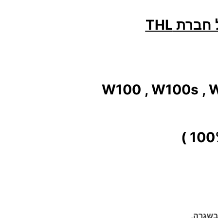
רת THL