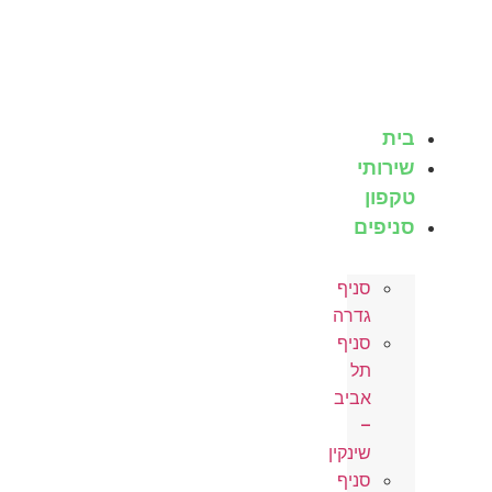
לג
תוכן
בית
שירותי
טקפון
סניפים
סניף
גדרה
סניף
תל
אביב
–
שינקין
סניף