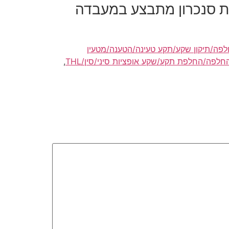
יות סנכרון מתבצע במעבדה
ה/תיקון שקע/תקע טעינה/הטענה/מטעין
החלפה/החלפת תקע/שקע אופציות סיני/סין/THL
,