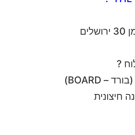
ים
ח ?
– BOARD)
ה חיצונית