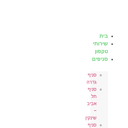
לג
תוכן
בית
שירותי
טקפון
סניפים
סניף
גדרה
סניף
תל
אביב
–
שינקין
סניף