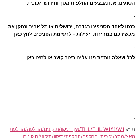
הסוגים, אנו מבצעים החלפות מסך וחידושי זכוכית
.
כנסו לאחד מסניפינו בגדרה, ירושלים או תל אביב ונתקן את
מכשירכם במהירות ויעילות –
לרשימת הסניפים לחץ כאן
.
לכל שאלה נוספת פנו אלינו בצור קשר או
לחצו כאן
.
תוייג
THL/THL-W1/'1/W1/איך תיקון/תיקונים/החלפה/החלפת
טאצ/מסך/זכוכית
,
החלפה/החלפת/תיקון/תיקוני/תיקונים