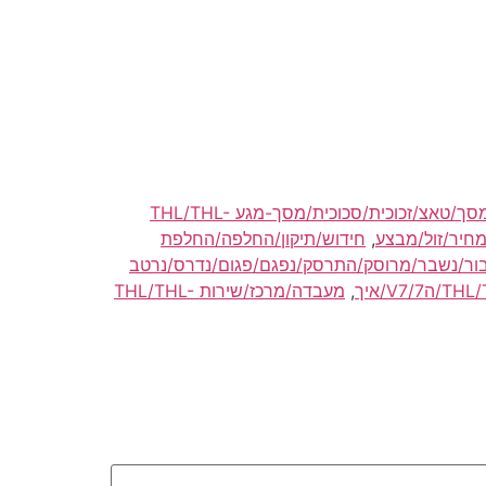
החלפה/החלפת/תיקון/תיקוני/תיקונים מסך/טאצ/זכוכית/סכוכית/מסך-מגע THL/THL-
,
חידוש/תיקון/החלפה/החלפת
ור/נשבר/מרוסק/התרסק/נפגם/פגום/נדרס/נרטב
,
מעבדה/מרכז/שירות THL/THL-