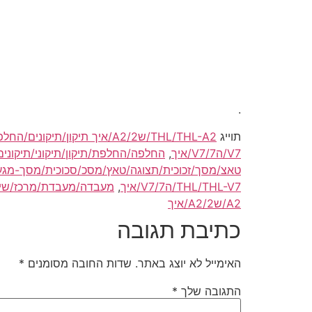
.
תוייג
THL/THL-A2/ש2/A2/איך תיקון/תיקונים/החלפה/החלפת טאצ/מסך/זכוכית
V7/ה7/V7/איך
,
החלפה/החלפת/תיקון/תיקוני/תיקונים מסך/למסך/לטאצ/
טאצ/מסך/זכוכית/תצוגה/טאץ/מסכ/סכוכית/מסך-מגע THL/THL-V7/ה7/V7/אי
THL/THL-V7/ה7/V7/איך
,
מעבדה/מעבדת/מרכז/שירות תיקו
A2/ש2/A2/איך
כתיבת תגובה
האימייל לא יוצג באתר.
שדות החובה מסומנים
*
התגובה שלך
*