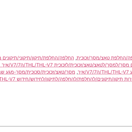
,
טאצ/זכוכית/לזכוכית THL/THL-V7/ה7/V7/איך מחיר/זול/מבצע
ך
,
מסך/טאצ/זכוכית/סכוכית/מסך-מגע שב
ן/תיקונים/להחלפת/להחלפה/לתיקון/לחידוש/חידוש THL/THL-V7/ה7/V7/איך