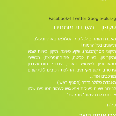
Facebook-f
Twitter
Google-plus-g
טקפון – מעבדת מומחים
מעבדת מומחים לכל סוגי הסלולאר בארץ ובעולם
תיקונים בכל הרמות !
תיקוני מסך(תצוגה), שקע טעינה, תיקון בעיות שמע
ומיקרופון, בעיות קליטה, פתיחה(פריצה) מכשירי
סמארטפון לשימוש בארץ, עדכוני תוכנה(עדכון
גירסה), תיקון נזקי מים, החלפת רכיבים ICׁ,תיקונים
מורכבים ועוד….
מעבדת סלולר גדרה (הסניף ראשי)
לבירור שעות פעילות אנא גשו לעמוד הסניפים שלנו
או כתבו לנו בעמוד "צור קשר".
ט.ל.ח
צרו איתנו קשר