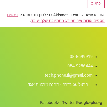
אתר זו עושה שימוש ב-Akismet כדי לסנן תגובות זבל.
פרטים
נוספים אודות איך המידע מהתגובה שלך יעובד
.
08-8699919
054-9286444
tech.phone.il@gmail.com
הרצל 66 גדרה - תחנה מרכזית אגד
Facebook-f
Twitter
Google-plus-g