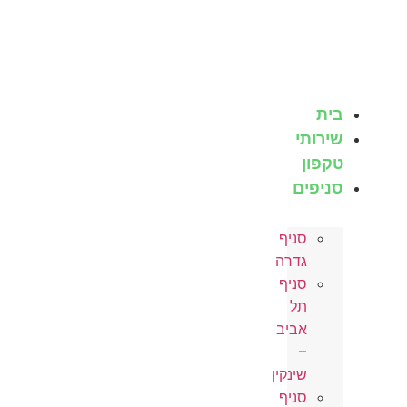
לג
תוכן
בית
שירותי
טקפון
סניפים
סניף
גדרה
סניף
תל
אביב
–
שינקין
סניף