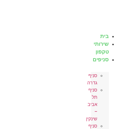
לג
תוכן
בית
שירותי
טקפון
סניפים
סניף
גדרה
סניף
תל
אביב
–
שינקין
סניף