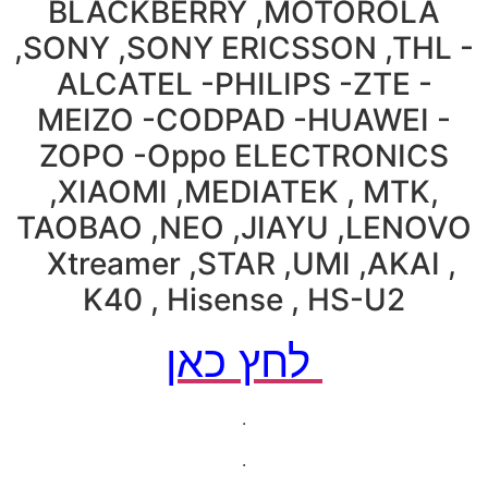
BLACKBERRY ,MOTOROLA
,SONY ,SONY ERICSSON ,THL -
ALCATEL -PHILIPS -ZTE -
MEIZO -CODPAD -HUAWEI -
ZOPO -Oppo ELECTRONICS
,XIAOMI ,MEDIATEK , MTK,
TAOBAO ,NEO ,JIAYU ,LENOVO
Xtreamer ,STAR ,UMI ,AKAI ,
K40 , Hisense , HS-U2
לחץ כאן
.
.