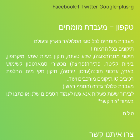
Facebook-f
Twitter
Google-plus-g
טקפון – מעבדת מומחים
מעבדת מומחים לכל סוגי הסלולאר בארץ ובעולם
תיקונים בכל הרמות !
תיקוני מסך(תצוגה), שקע טעינה, תיקון בעיות שמע ומיקרופון,
בעיות קליטה, פתיחה(פריצה) מכשירי סמארטפון לשימוש
בארץ, עדכוני תוכנה(עדכון גירסה), תיקון נזקי מים, החלפת
רכיבים ICׁ,תיקונים מורכבים ועוד….
מעבדת סלולר גדרה (הסניף ראשי)
לבירור שעות פעילות אנא גשו לעמוד הסניפים שלנו או כתבו לנו
בעמוד "צור קשר".
ט.ל.ח
צרו איתנו קשר